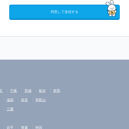
同意して送信する
玉
千葉
茨城
栃木
群馬
滋賀
奈良
和歌山
三重
岩手
青森
秋田