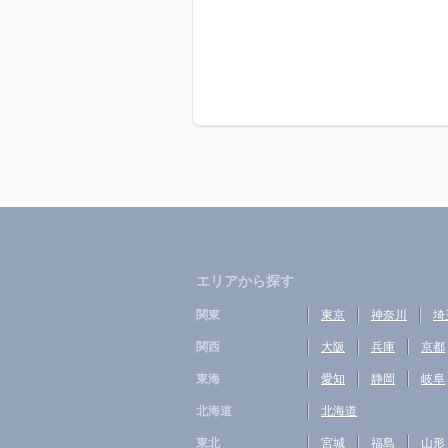
エリアから探す
関東
東京
神奈川
埼
関西
大阪
兵庫
京都
東海
愛知
静岡
岐阜
北海道
北海道
東北
宮城
福島
山形