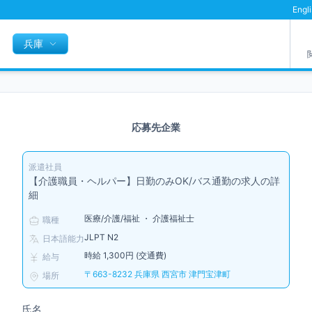
Engl
兵庫
応募先企業
派遣社員
【介護職員・ヘルパー】日勤のみOK/バス通勤の求人の詳
細
医療/介護/福祉 ・ 介護福祉士
職種
JLPT N2
日本語能力
時給 1,300円 (交通費)
給与
〒663-8232 兵庫県 西宮市 津門宝津町
場所
氏名