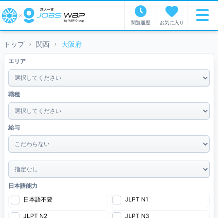
閲覧履歴
お気に入り
トップ
関西
大阪府
エリア
職種
給与
~
日本語能力
日本語不要
JLPT N1
JLPT N2
JLPT N3