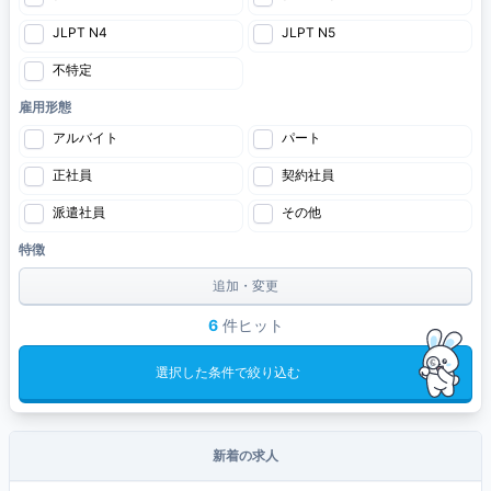
JLPT N4
JLPT N5
不特定
雇用形態
アルバイト
パート
正社員
契約社員
派遣社員
その他
特徴
追加・変更
6
件ヒット
選択した条件で絞り込む
新着の求人