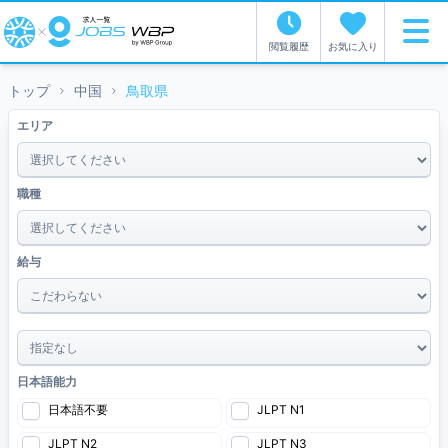
閲覧履歴
お気に入り
トップ
中国
鳥取県
エリア
職種
給与
~
日本語能力
日本語不要
JLPT N1
JLPT N2
JLPT N3