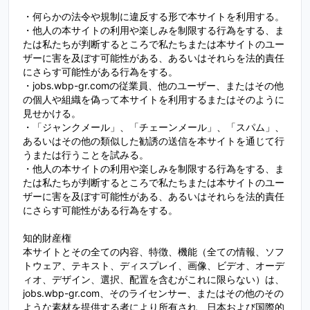
・何らかの法令や規制に違反する形で本サイトを利用する。
・他人の本サイトの利用や楽しみを制限する行為をする、ま
たは私たちが判断するところで私たちまたは本サイトのユー
ザーに害を及ぼす可能性がある、あるいはそれらを法的責任
にさらす可能性がある行為をする。
・jobs.wbp-gr.comの従業員、他のユーザー、またはその他
の個人や組織を偽って本サイトを利用するまたはそのように
見せかける。
・「ジャンクメール」、「チェーンメール」、「スパム」、
あるいはその他の類似した勧誘の送信を本サイトを通じて行
うまたは行うことを試みる。
・他人の本サイトの利用や楽しみを制限する行為をする、ま
たは私たちが判断するところで私たちまたは本サイトのユー
ザーに害を及ぼす可能性がある、あるいはそれらを法的責任
にさらす可能性がある行為をする。
知的財産権
本サイトとその全ての内容、特徴、機能（全ての情報、ソフ
トウェア、テキスト、ディスプレイ、画像、ビデオ、オーデ
ィオ、デザイン、選択、配置を含むがこれに限らない）は、
jobs.wbp-gr.com、そのライセンサー、またはその他のその
ような素材を提供する者により所有され、日本および国際的