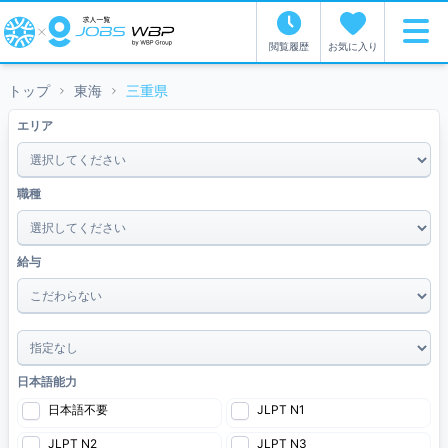
閲覧履歴
お気に入り
トップ
東海
三重県
エリア
職種
給与
~
日本語能力
日本語不要
JLPT N1
JLPT N2
JLPT N3