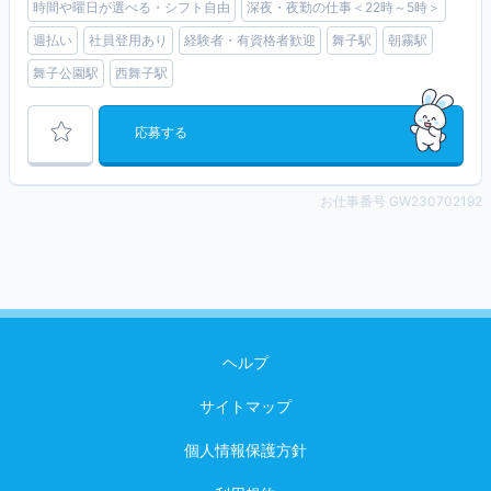
時間や曜日が選べる・シフト自由
深夜・夜勤の仕事＜22時～5時＞
週払い
社員登用あり
経験者・有資格者歓迎
舞子駅
朝霧駅
舞子公園駅
西舞子駅
応募する
お仕事番号 GW230702192
ヘルプ
サイトマップ
個人情報保護方針