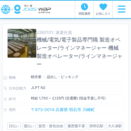
閲覧履歴
お気に入り
J260101: 派遣社員
機械/電気/電子製品専門職 製造オペ
レーター/ラインマネージャー 機械
製造オペレーター/ラインマネージャ
ー
軽作業 ・ 品出し・ピッキング
職種
JLPT N2
日本語能力
時給 1,700 ~ 2,125円 (交通費) (現金手渡し不可)
給与
〒673-0014 兵庫県 明石市 川崎町
場所
日払い
週払い
髪型・髪色自由
履歴書不要
西明石駅
大久保駅