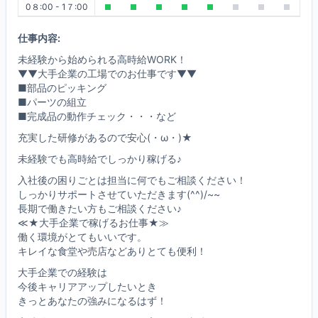
0８:00 - 1７:00
仕事内容:
未経験から始められる高時給WORK！
▼▼大手企業の工場でのお仕事です▼▼
■部品のピッキング
■パーツの組立
■完成品の動作チェック・・・など
充実した研修があるので安心(・ω・)★
未経験でも高時給でしっかり稼げる♪
入社後の困りごとは担当に何でもご相談ください！
しっかりサポートさせていただきます(^^)/~~
長期で働きたい方もご相談ください♪
≪★大手企業で稼げるお仕事★≫
働く環境がとてもいいです。
キレイな食堂や売店などありとても便利！
大手企業での経験は
今後キャリアアップしたいとき
きっとあなたの強みになるはず！