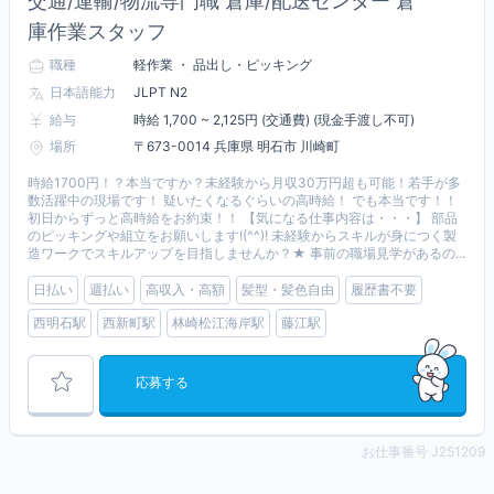
交通/運輸/物流専門職 倉庫/配送センター 倉
庫作業スタッフ
職種
軽作業 ・ 品出し・ピッキング
日本語能力
JLPT N2
給与
時給 1,700 ~ 2,125円 (交通費) (現金手渡し不可)
場所
〒673-0014 兵庫県 明石市 川崎町
時給1700円！？本当ですか？未経験から月収30万円超も可能！若手が多
数活躍中の現場です！ 疑いたくなるぐらいの高時給！ でも本当です！！
初日からずっと高時給をお約束！！ 【気になる仕事内容は・・・】 部品
のピッキングや組立をお願いします!(^^)! 未経験からスキルが身につく製
造ワークでスキルアップを目指しませんか？★ 事前の職場見学があるの...
日払い
週払い
高収入・高額
髪型・髪色自由
履歴書不要
西明石駅
西新町駅
林崎松江海岸駅
藤江駅
応募する
お仕事番号 J251209