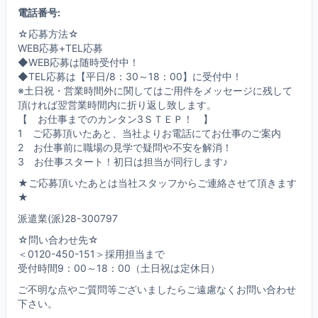
電話番号:
☆応募方法☆
WEB応募+TEL応募
◆WEB応募は随時受付中！
◆TEL応募は【平日/8：30～18：00】に受付中！
※土日祝・営業時間外に関してはご用件をメッセージに残して
頂ければ翌営業時間内に折り返し致します。
【 お仕事までのカンタン3ＳＴＥＰ！ 】
1 ご応募頂いたあと、当社よりお電話にてお仕事のご案内
2 お仕事前に職場の見学で疑問や不安を解消！
3 お仕事スタート！初日は担当が同行します♪
★ご応募頂いたあとは当社スタッフからご連絡させて頂きます
★
派遣業(派)28-300797
☆問い合わせ先☆
＜0120-450-151＞採用担当まで
受付時間9：00～18：00（土日祝は定休日）
ご不明な点やご質問等ございましたらご遠慮なくお問い合わせ
下さい。