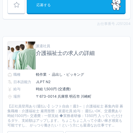
応募する
お仕事番号 J251204
派遣社員
介護福祉士の求人の詳細
職種
軽作業 ・ 品出し・ピッキング
日本語能力
JLPT N2
給与
時給 1,500円 (交通費)
場所
〒673-0014 兵庫県 明石市 川崎町
【正社員登用あり/週払い】シフト自由！週3～｜介護福祉士 募集内容 募
集職種：介護福祉士 雇用形態：派遣社員 給与： 週払いOK、交通費あり
時給1500円~ 交通費：一部支給 ◆実務者研修：1350円 入っていただけ
るダケ、支給額はアップします。 ちょこちょこ入って小遣い稼ぎ感覚も
可能ですし、 がっつり働きたい！という方にも最適なお仕事です...