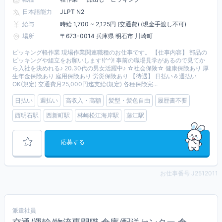
日本語能力
JLPT N2
給与
時給 1,700 ~ 2,125円 (交通費) (現金手渡し不可)
場所
〒673-0014 兵庫県 明石市 川崎町
ピッキング軽作業 現場作業関連職種のお仕事です。 【仕事内容】 部品の
ピッキングや組立をお願いします!(^^)! 事前の職場見学があるので見てか
ら入社を決めれる♪ 20.30代の男女活躍中♪ ☆社会保険☆ 健康保険あり 厚
生年金保険あり 雇用保険あり 労災保険あり 【待遇】 日払い＆週払い
OK(規定) 交通費月25,000円迄支給(規定) 各種保険完...
日払い
週払い
高収入・高額
髪型・髪色自由
履歴書不要
西明石駅
西新町駅
林崎松江海岸駅
藤江駅
応募する
お仕事番号 J2512011
派遣社員