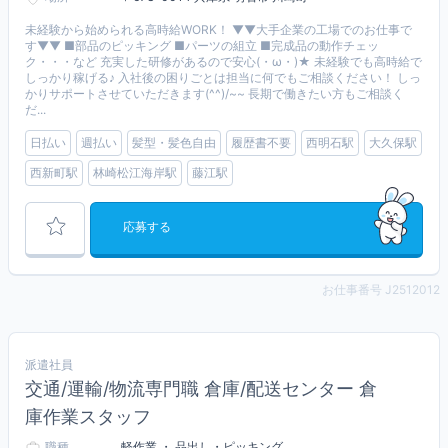
未経験から始められる高時給WORK！ ▼▼大手企業の工場でのお仕事で
す▼▼ ■部品のピッキング ■パーツの組立 ■完成品の動作チェッ
ク・・・など 充実した研修があるので安心(・ω・)★ 未経験でも高時給で
しっかり稼げる♪ 入社後の困りごとは担当に何でもご相談ください！ しっ
かりサポートさせていただきます(^^)/~~ 長期で働きたい方もご相談く
だ...
日払い
週払い
髪型・髪色自由
履歴書不要
西明石駅
大久保駅
西新町駅
林崎松江海岸駅
藤江駅
応募する
お仕事番号 J2512012
派遣社員
交通/運輸/物流専門職 倉庫/配送センター 倉
庫作業スタッフ
職種
軽作業 ・ 品出し・ピッキング