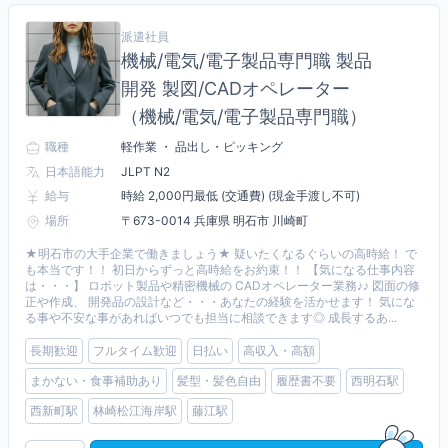
派遣社員
機械/電気/電子製品専門職 製品
開発 製図/CADオペレーター
（機械/電気/電子製品専門職）
職種
軽作業 ・ 品出し・ピッキング
日本語能力
JLPT N2
給与
時給 2,000円最低 (交通費) (現金手渡し不可)
場所
〒673-0014 兵庫県 明石市 川崎町
★明石市の大手企業で働きましょう★ 疑いたくなるぐらいの高時給！ で
も本当です！！ 初日からずっと高時給をお約束！！ 【気になる仕事内容
は・・・】 ロボット製品や精密機械の CADオペレーター業務♪♪ 図面の修
正や作成、 開発品の設計など・・・あなたの経験を活かせます！ 気にな
る事や不安な事があればいつでも担当に相談できます◎ 成長するあ...
長期歓迎
フルタイム歓迎
日払い
高収入・高額
まかない・食事補助あり
髪型・髪色自由
履歴書不要
西明石駅
西新町駅
林崎松江海岸駅
藤江駅