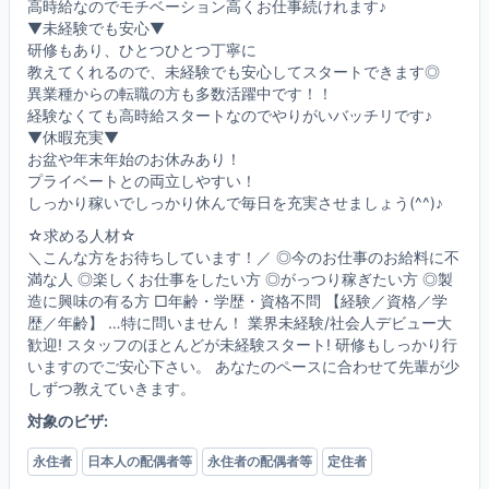
高時給なのでモチベーション高くお仕事続けれます♪
▼未経験でも安心▼
研修もあり、ひとつひとつ丁寧に
教えてくれるので、未経験でも安心してスタートできます◎
異業種からの転職の方も多数活躍中です！！
経験なくても高時給スタートなのでやりがいバッチリです♪
▼休暇充実▼
お盆や年末年始のお休みあり！
プライベートとの両立しやすい！
しっかり稼いでしっかり休んで毎日を充実させましょう(^^)♪
☆求める人材☆
＼こんな方をお待ちしています！／ ◎今のお仕事のお給料に不
満な人 ◎楽しくお仕事をしたい方 ◎がっつり稼ぎたい方 ◎製
造に興味の有る方 □年齢・学歴・資格不問 【経験／資格／学
歴／年齢】 …特に問いません！ 業界未経験/社会人デビュー大
歓迎! スタッフのほとんどが未経験スタート! 研修もしっかり行
いますのでご安心下さい。 あなたのペースに合わせて先輩が少
しずつ教えていきます。
対象のビザ:
永住者
日本人の配偶者等
永住者の配偶者等
定住者