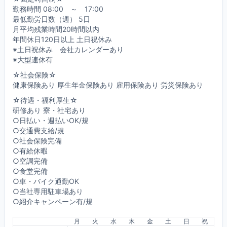
勤務時間 08:00 ～ 17:00
最低勤労日数（週） 5日
月平均残業時間20時間以内
年間休日120日以上 土日祝休み
※土日祝休み 会社カレンダーあり
※大型連休有
☆社会保険☆
健康保険あり 厚生年金保険あり 雇用保険あり 労災保険あり
☆待遇・福利厚生☆
研修あり 寮・社宅あり
○日払い・週払いOK/規
○交通費支給/規
○社会保険完備
○有給休暇
○空調完備
○食堂完備
○車・バイク通勤OK
○当社専用駐車場あり
○紹介キャンペーン有/規
月
火
水
木
金
土
日
祝