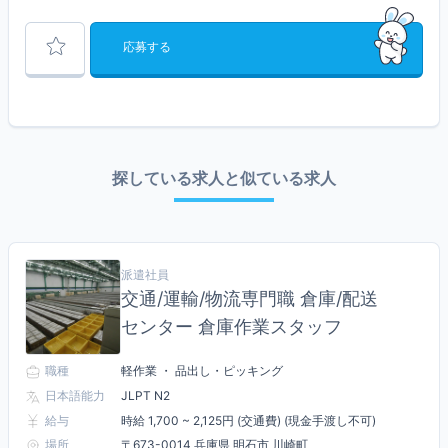
応募する
探している求人と似ている求人
派遣社員
交通/運輸/物流専門職 倉庫/配送
センター 倉庫作業スタッフ
職種
軽作業 ・ 品出し・ピッキング
日本語能力
JLPT N2
給与
時給 1,700 ~ 2,125円 (交通費) (現金手渡し不可)
場所
〒673-0014 兵庫県 明石市 川崎町