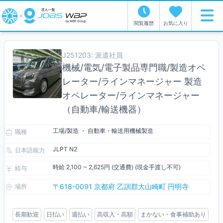
閲覧履歴
お気に入り
J251203: 派遣社員
機械/電気/電子製品専門職/製造オペ
レーター/ラインマネージャー 製造
オペレーター/ラインマネージャー
（自動車/輸送機器）
工場/製造 ・ 自動車・輸送用機械製造
職種
JLPT N2
日本語能力
時給 2,100 ~ 2,625円 (交通費) (現金手渡し不可)
給与
〒618-0091 京都府 乙訓郡大山崎町 円明寺
場所
長期歓迎
日払い
週払い
高収入・高額
まかない・食事補助あり