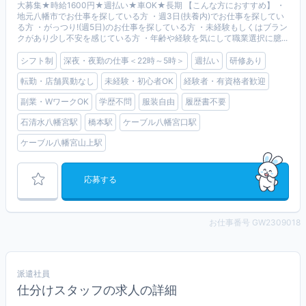
大募集★時給1600円★週払い★車OK★長期 【こんな方におすすめ】 ・
地元八幡市でお仕事を探している方 ・週3日(扶養内)でお仕事を探してい
る方 ・がっつり!(週5日)のお仕事を探している方 ・未経験もしくはブラン
クがあり少し不安を感じている方 ・年齢や経験を気にして職業選択に臆...
シフト制
深夜・夜勤の仕事＜22時～5時＞
週払い
研修あり
転勤・店舗異動なし
未経験・初心者OK
経験者・有資格者歓迎
副業・WワークOK
学歴不問
服装自由
履歴書不要
石清水八幡宮駅
橋本駅
ケーブル八幡宮口駅
ケーブル八幡宮山上駅
応募する
お仕事番号 GW2309018
派遣社員
仕分けスタッフの求人の詳細