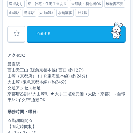
送迎あり
寮・社宅・住宅手当あり
未経験・初心者OK
履歴書不要
山崎駅
島本駅
大山崎駅
水無瀬駅
上牧駅
応募する
アクセス:
最寄駅
西山天王山 (阪急京都本線) 西口 (約12分)
山崎（京都府） (ＪＲ東海道本線) (約24分)
大山崎 (阪急京都本線) (約24分)
交通アクセス補足
京都府乙訓郡大山崎町 ★大手工場寮完備（大阪・京都）～自転
車/バイク/車通勤OK
勤務時間・曜日:
☆勤務時間☆
【固定時間制】
8：15～17：10