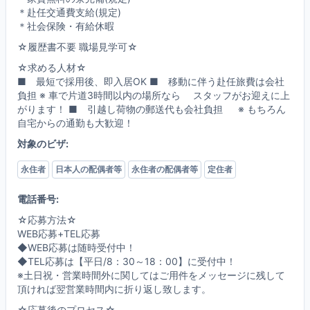
＊赴任交通費支給(規定)
＊社会保険・有給休暇
☆履歴書不要 職場見学可☆
☆求める人材☆
■ 最短で採用後、即入居OK ■ 移動に伴う赴任旅費は会社
負担 ※ 車で片道3時間以内の場所なら スタッフがお迎えに上
がります！ ■ 引越し荷物の郵送代も会社負担 ※ もちろん
自宅からの通勤も大歓迎！
対象のビザ:
永住者
日本人の配偶者等
永住者の配偶者等
定住者
電話番号:
☆応募方法☆
WEB応募+TEL応募
◆WEB応募は随時受付中！
◆TEL応募は【平日/8：30～18：00】に受付中！
※土日祝・営業時間外に関してはご用件をメッセージに残して
頂ければ翌営業時間内に折り返し致します。
☆応募後のプロセス☆