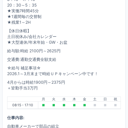
20：30～5：35
★実働7時間45分
★1週間毎の交替制
★残業1～2H
【休日休暇】
土日祝休み/会社カレンダー
★大型連休/年末年始・GW・お盆
給与額:時給 2100円～2625円
交通費:通勤交通費全額支給
☆給与 補足事項☆
2026.1～3月末まで時給ＵＰキャンペーン中です！
4月からは時給1900円～2375円
＋皆勤手当3万円
月
火
水
木
金
土
日
祝
08:15 - 17:10
仕事内容:
自動車メーカーで部品の組立