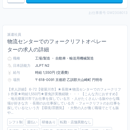
お仕事番号 GW2308013
派遣社員
物流センターでのフォークリフトオペレー
ターの求人の詳細
職種
工場/製造 ・ 自動車・輸送用機械製造
日本語能力
JLPT N2
給与
時給 1,550円 (交通費)
場所
〒618-0091 京都府 乙訓郡大山崎町 円明寺
【求人詳細】 6-72【寝屋川市】★長期★物流センターでのフォークリフ
ト作業★時給1,550円★要免許実務経験・ ・・ 【こんな方におすすめ】
・地元寝屋川市でお仕事を探している方 ・人がたくさんいる賑やかな職
場が好きな方 ・長期のお仕事探している方 ・フォークリフトのお仕事を
探している!という方 【環境/雰囲気】 ・大勢の人が働く職場でとても賑
や...
シフト制
週払い
研修あり
転勤・店舗異動なし