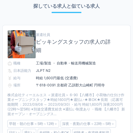
探している求人と似ている求人
派遣社員
ピッキングスタッフの求人の詳
細
職種
工場/製造 ・ 自動車・輸送用機械製造
日本語能力
JLPT N2
給与
時給 1,600円最低 (交通費)
場所
〒618-0091 京都府 乙訓郡大山崎町 円明寺
株式会社ティーエルエス ＜派遣社員＞ 6-90【八幡市】小荷物の仕分け作
業オープニングスタッフ★時給1600円★週払い★車OK★長期 （応募可
能期間 ：2023/09/08 ～ 2023/09/30) ・給与 時給1,600円 深夜2000円
(22時〜翌5時) ※別途交通費支給含 ※週払い制度あり ・職種 【八幡市】 新
規オープン・オープニングス...
早朝・朝の仕事＜5時～12時＞
深夜・夜勤の仕事＜22時～5時＞
日払い
週払い
未経験・初心者OK
経験者・有資格者歓迎