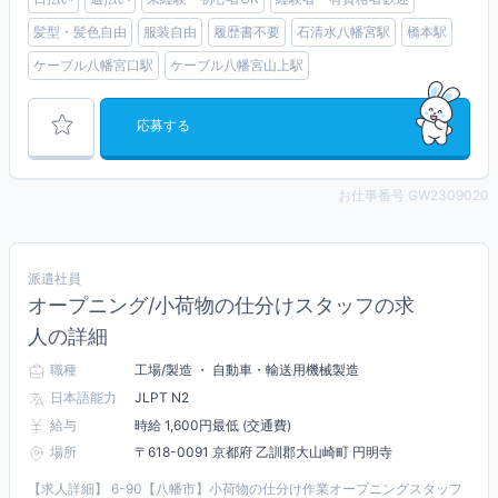
髪型・髪色自由
服装自由
履歴書不要
石清水八幡宮駅
橋本駅
ケーブル八幡宮口駅
ケーブル八幡宮山上駅
応募する
お仕事番号 GW2309020
派遣社員
オープニング/小荷物の仕分けスタッフの求
人の詳細
職種
工場/製造 ・ 自動車・輸送用機械製造
日本語能力
JLPT N2
給与
時給 1,600円最低 (交通費)
場所
〒618-0091 京都府 乙訓郡大山崎町 円明寺
【求人詳細】 6-90【八幡市】小荷物の仕分け作業オープニングスタッフ