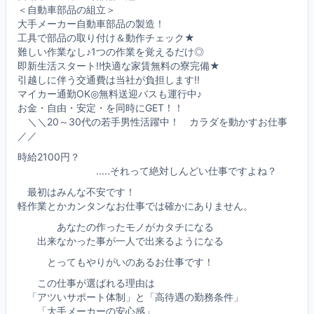
＜自動車部品の組立＞
大手メーカー自動車部品の製造！
工具で部品の取り付け＆動作チェック★
難しい作業なし♪1つの作業を覚えるだけ◎
即新生活スタート!!快適な家賃無料の寮完備★
引越しに伴う交通費は当社が負担します!!
マイカー通勤OK◎無料送迎バスも運行中♪
お金・自由・安定・を同時にGET！！
＼＼20～30代の若手男性活躍中！ カラダを動かすお仕事
／／
時給2100円？
.....それって絶対しんどい仕事ですよね？
最初はみんな不安です！
軽作業とかカンタンなお仕事では確かにありません。
あなたの作ったモノがカタチになる
出来なかった事が一人で出来るようになる
とってもやりがいのあるお仕事です！
この仕事が選ばれる理由は
「アツいサポート体制」と「高待遇の勤務条件」
「大手メーカーの安心感」