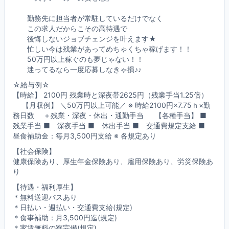
勤務先に担当者が常駐しているだけでなく
この求人だからこその高待遇で
後悔しないジョブチェンジを叶えます★
忙しい今は残業があってめちゃくちゃ稼げます！！
50万円以上稼ぐのも夢じゃない！！
迷ってるなら一度応募しなきゃ損♪♪
☆給与例☆
【時給】 2100円 残業時と深夜帯2625円（残業手当1.25倍）
【月収例】 ＼50万円以上可能／ ※ 時給2100円×7.75ｈ×勤
務日数 ＋残業・深夜・休出・通勤手当 【各種手当】 ■
残業手当 ■ 深夜手当 ■ 休出手当 ■ 交通費規定支給 ■
昼食補助金：毎月3,500円支給 ※ 各規定あり
【社会保険】
健康保険あり、厚生年金保険あり、雇用保険あり、労災保険あ
り
【待遇・福利厚生】
＊無料送迎バスあり
＊日払い・週払い・交通費支給(規定)
＊食事補助：月3,500円迄(規定)
＊家賃無料の寮完備(規定)