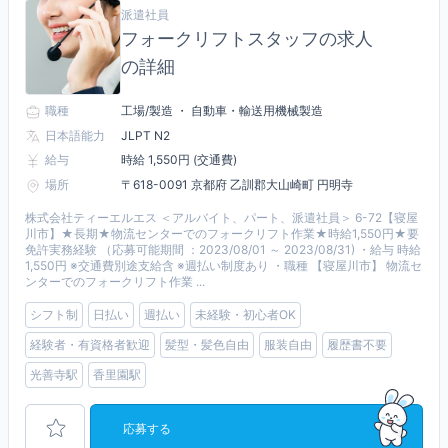
派遣社員
フォークリフトスタッフの求人
の詳細
職種
工場/製造 ・ 自動車・輸送用機械製造
日本語能力
JLPT N2
給与
時給 1,550円 (交通費)
場所
〒618-0091 京都府 乙訓郡大山崎町 円明寺
株式会社ティーエルエス ＜アルバイト、パート、派遣社員＞ 6-72【寝屋
川市】★長期★物流センターでのフォークリフト作業★時給1,550円★要
免許実務経験 （応募可能期間 ：2023/08/01 ～ 2023/08/31) ・給与 時給
1,550円 ※交通費別途支給含 ※週払い制度あり ・職種 【寝屋川市】 物流セ
ンターでのフォークリフト作業 ...
シフト制
日払い
週払い
未経験・初心者OK
経験者・有資格者歓迎
髪型・髪色自由
服装自由
履歴書不要
光善寺駅
香里園駅
応募する