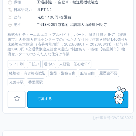
職種
工場/製造 ・ 自動車・輸送用機械製造
日本語能力
JLPT N2
給与
時給 1,400円 (交通費)
場所
〒618-0091 京都府 乙訓郡大山崎町 円明寺
株式会社ティーエルエス ＜アルバイト、パート、派遣社員＞ 6-71【寝屋
川市】★長期★物流センターでのかんたんな仕分け作業★時給1,400円★
未経験者大歓迎 （応募可能期間 ：2023/08/01 ～ 2023/08/31) ・給与 時
給1,400円 ※交通費別途支給含 ※週払い制度あり ・職種 【寝屋川市】 物
流センターでのかんたんな仕分け作業...
シフト制
日払い
週払い
未経験・初心者OK
経験者・有資格者歓迎
髪型・髪色自由
服装自由
履歴書不要
光善寺駅
香里園駅
応募する
お仕事番号 GW2308024