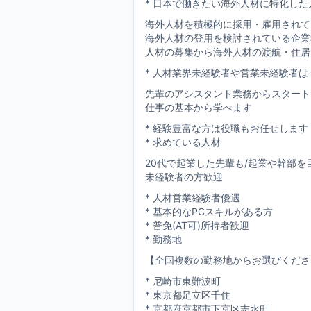
* 日本で働きたい海外人材に特化し
海外人材を積極的に採用・雇用されて
海外人材の登用を検討されている企業
人材の募集から海外人材の渡航・住居
* 人材業界未経験者や営業未経験者は
先輩のアシスタント業務からスタート
仕事の基本から学べます
* 経験豊富な方は役職もお任せします
* 求めている人材
20代で起業した先輩も/起業や幹部を
未経験者の方歓迎
* 人材営業経験者優遇
* 基本的なPCスキルがある方
* 普免(AT可)所持者歓迎
* 勤務地
【全国複数の勤務地からお選びくださ
* 尼崎市東難波町
* 東京都足立区千住
* 京都府京都市下京区志水町