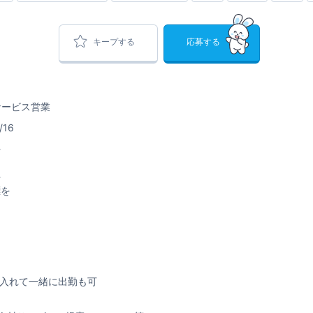
キープする
応募する
材サービス営業
/16
-
-
標を
入れて一緒に出勤も可