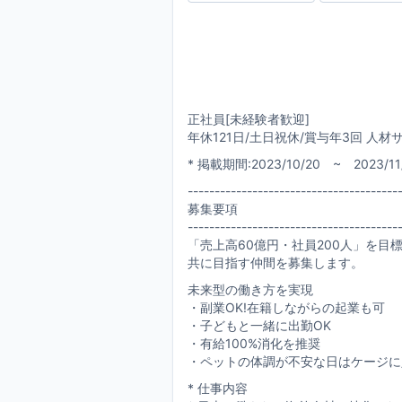
正社員[未経験者歓迎]
年休121日/土日祝休/賞与年3回 人
* 掲載期間:2023/10/20 ~ 2023/11
---------------------------------------
募集要項
---------------------------------------
「売上高60億円・社員200人」を目
共に目指す仲間を募集します。
未来型の働き方を実現
・副業OK!在籍しながらの起業も可
・子どもと一緒に出勤OK
・有給100%消化を推奨
・ペットの体調が不安な日はケージに
* 仕事内容