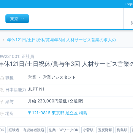
Engl
東京
年休121日/土日祝休/賞与年3回 人材サービス営業の求人の詳細
GW231001: 正社員
年休121日/土日祝休/賞与年3回 人材サービス営
営業 ・ 営業アシスタント
職種
JLPT N1
日本語能力
月給 230,000円最低 (交通費)
給与
〒121-0816 東京都 足立区 梅島
場所
OK
経験者・有資格者歓迎
副業・WワークOK
小菅駅
五反野駅
梅島駅