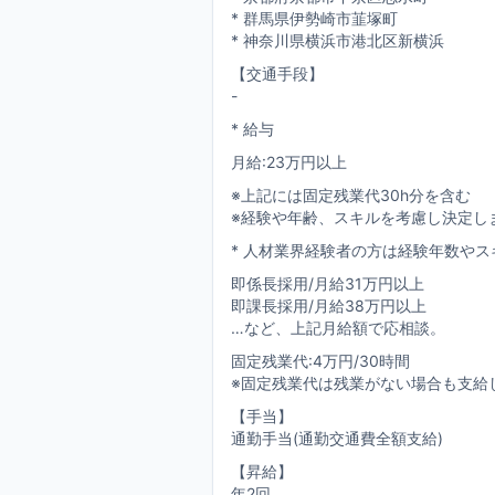
* 群馬県伊勢崎市韮塚町
* 神奈川県横浜市港北区新横浜
【交通手段】
-
* 給与
月給:23万円以上
※上記には固定残業代30h分を含む
※経験や年齢、スキルを考慮し決定し
* 人材業界経験者の方は経験年数や
即係長採用/月給31万円以上
即課長採用/月給38万円以上
…など、上記月給額で応相談。
固定残業代:4万円/30時間
※固定残業代は残業がない場合も支給
【手当】
通勤手当(通勤交通費全額支給)
【昇給】
年2回