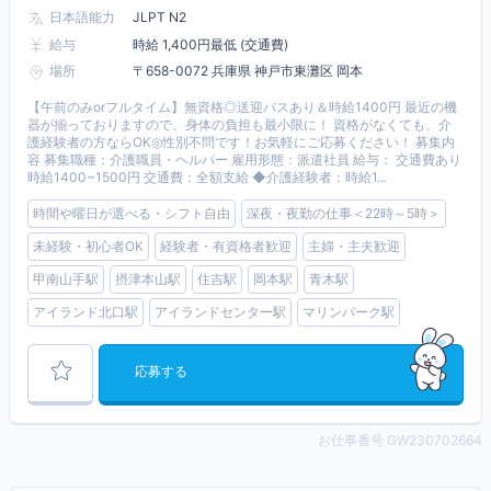
日本語能力
JLPT N2
給与
時給 1,400円最低 (交通費)
場所
〒658-0072 兵庫県 神戸市東灘区 岡本
【午前のみorフルタイム】無資格◎送迎バスあり＆時給1400円 最近の機
器が揃っておりますので、身体の負担も最小限に！ 資格がなくても、介
護経験者の方ならOK◎性別不問です！お気軽にご応募ください！ 募集内
容 募集職種：介護職員・ヘルパー 雇用形態：派遣社員 給与： 交通費あり
時給1400~1500円 交通費：全額支給 ◆介護経験者：時給1...
時間や曜日が選べる・シフト自由
深夜・夜勤の仕事＜22時～5時＞
未経験・初心者OK
経験者・有資格者歓迎
主婦・主夫歓迎
甲南山手駅
摂津本山駅
住吉駅
岡本駅
青木駅
アイランド北口駅
アイランドセンター駅
マリンパーク駅
応募する
お仕事番号 GW230702664