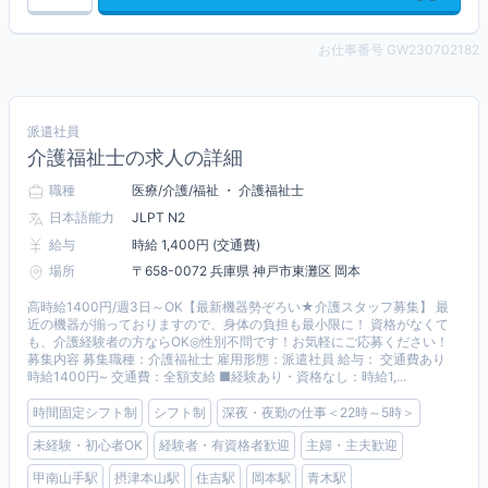
お仕事番号 GW230702182
派遣社員
介護福祉士の求人の詳細
職種
医療/介護/福祉 ・ 介護福祉士
日本語能力
JLPT N2
給与
時給 1,400円 (交通費)
場所
〒658-0072 兵庫県 神戸市東灘区 岡本
高時給1400円/週3日～OK【最新機器勢ぞろい★介護スタッフ募集】 最
近の機器が揃っておりますので、身体の負担も最小限に！ 資格がなくて
も、介護経験者の方ならOK◎性別不問です！お気軽にご応募ください！
募集内容 募集職種：介護福祉士 雇用形態：派遣社員 給与： 交通費あり
時給1400円~ 交通費：全額支給 ■経験あり・資格なし：時給1,...
時間固定シフト制
シフト制
深夜・夜勤の仕事＜22時～5時＞
未経験・初心者OK
経験者・有資格者歓迎
主婦・主夫歓迎
甲南山手駅
摂津本山駅
住吉駅
岡本駅
青木駅