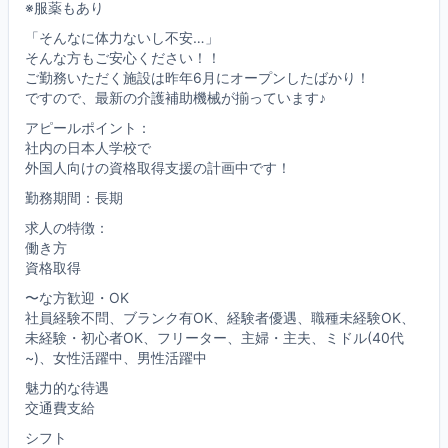
※服薬もあり
「そんなに体力ないし不安…」
そんな方もご安心ください！！
ご勤務いただく施設は昨年6月にオープンしたばかり！
ですので、最新の介護補助機械が揃っています♪
アピールポイント：
社内の日本人学校で
外国人向けの資格取得支援の計画中です！
勤務期間：長期
求人の特徴：
働き方
資格取得
〜な方歓迎・OK
社員経験不問、ブランク有OK、経験者優遇、職種未経験OK、
未経験・初心者OK、フリーター、主婦・主夫、ミドル(40代
~)、女性活躍中、男性活躍中
魅力的な待遇
交通費支給
シフト