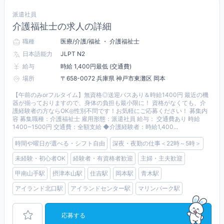
派遣社員
介護福祉士の求人の詳細
職種
医療/介護/福祉 ・ 介護福祉士
日本語能力
JLPT N2
給与
時給 1,400円最低 (交通費)
場所
〒658-0072 兵庫県 神戸市東灘区 岡本
【午前のみorフルタイム】無資格◎送迎バスあり＆時給1400円 最近の機
器が揃っておりますので、身体の負担も最小限に！ 資格がなくても、介
護経験者の方ならOK◎性別不問です！お気軽にご応募ください！ 募集内
容 募集職種：介護福祉士 雇用形態：派遣社員 給与： 交通費あり 時給
1400~1500円 交通費：全額支給 ◆介護経験者：時給1,400...
時間や曜日が選べる・シフト自由
深夜・夜勤の仕事＜22時～5時＞
未経験・初心者OK
経験者・有資格者歓迎
主婦・主夫歓迎
甲南山手駅
摂津本山駅
住吉駅
岡本駅
青木駅
アイランド北口駅
アイランドセンター駅
マリンパーク駅
応募する