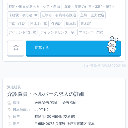
時間や曜日が選べる・シフト自由
深夜・夜勤の仕事＜22時～5時＞
未経験・初心者OK
経験者・有資格者歓迎
主婦・主夫歓迎
甲南山手駅
摂津本山駅
住吉駅
岡本駅
青木駅
アイランド北口駅
アイランドセンター駅
マリンパーク駅
応募する
お仕事番号 GW230702169
派遣社員
介護職員・ヘルパーの求人の詳細
職種
医療/介護/福祉 ・ 介護福祉士
日本語能力
JLPT N2
給与
時給 1,400円最低 (交通費)
場所
〒658-0072 兵庫県 神戸市東灘区 岡本