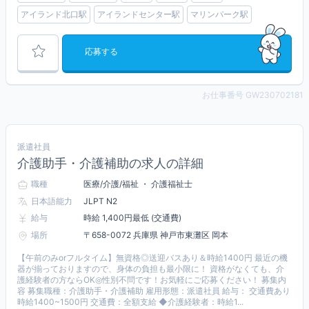
アイランド北口駅
アイランドセンター駅
マリンパーク駅
応募する
お仕事番号 GW230702181
派遣社員
介護助手・介護補助の求人の詳細
職種
医療/介護/福祉 ・ 介護福祉士
日本語能力
JLPT N2
給与
時給 1,400円最低 (交通費)
場所
〒658-0072 兵庫県 神戸市東灘区 岡本
【午前のみorフルタイム】無資格◎送迎バスあり＆時給1400円 最近の機
器が揃っておりますので、身体の負担も最小限に！ 資格がなくても、介
護経験者の方ならOK◎性別不問です！お気軽にご応募ください！ 募集内
容 募集職種：介護助手・介護補助 雇用形態：派遣社員 給与： 交通費あり
時給1400~1500円 交通費：全額支給 ◆介護経験者：時給1...