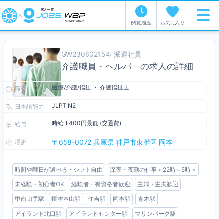
閲覧履歴
お気に入り
GW230602154: 派遣社員
介護職員・ヘルパーの求人の詳細
医療/介護/福祉 ・ 介護福祉士
職種
JLPT N2
日本語能力
時給 1,400円最低 (交通費)
給与
〒658-0072 兵庫県 神戸市東灘区 岡本
場所
時間や曜日が選べる・シフト自由
深夜・夜勤の仕事＜22時～5時＞
未経験・初心者OK
経験者・有資格者歓迎
主婦・主夫歓迎
甲南山手駅
摂津本山駅
住吉駅
岡本駅
青木駅
アイランド北口駅
アイランドセンター駅
マリンパーク駅