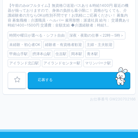
【午前のみorフルタイム】無資格◎送迎バスあり＆時給1400円 最近の機
器が揃っておりますので、身体の負担も最小限に！ 資格がなくても、介
護経験者の方ならOK◎性別不問です！お気軽にご応募ください！ 募集内
容 募集職種：介護職員・ヘルパー 雇用形態：派遣社員 給与： 交通費あり
時給1400~1500円 交通費：全額支給 ◆介護経験者：時給1...
時間や曜日が選べる・シフト自由
深夜・夜勤の仕事＜22時～5時＞
未経験・初心者OK
経験者・有資格者歓迎
主婦・主夫歓迎
甲南山手駅
摂津本山駅
住吉駅
岡本駅
青木駅
アイランド北口駅
アイランドセンター駅
マリンパーク駅
応募する
お仕事番号 GW230702166