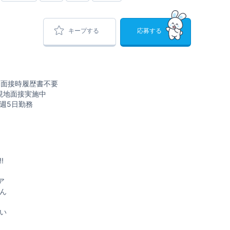
キープする
応募する
★面接時履歴書不要
現地面接実施中
◆週5日勤務
!
ア
ん
い
)