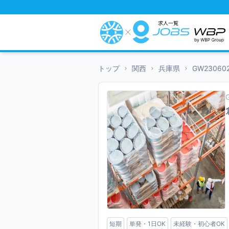
トップ
関西
兵庫県
GW23060
短期
単発・1日OK
未経験・初心者OK