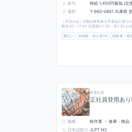
給与
時給 1,450円最低 (交
場所
〒660-0861 兵庫県
＜平日のみ＞日勤or夜勤★大手食品工場でのリフ
勤/8:30～17:30 (2)夜勤/17:30～
週払い
未経験・初心者OK
経験者・有
派遣社員
正社員登用あり!
職種
軽作業 ・ 倉庫・検品
日本語能力
JLPT N2