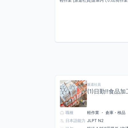
軽作業 [派遣社員]倉庫内での出荷作業
派遣社員
(1)日勤!!食
職種
軽作業 ・ 倉庫・検品
日本語能力
JLPT N2