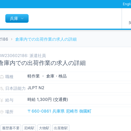
Engl
兵庫
2186
倉庫内での出荷作業の求人の詳細
GW230602186: 派遣社員
倉庫内での出荷作業の求人の詳細
軽作業 ・ 倉庫・検品
職種
JLPT N2
日本語能力
時給 1,300円 (交通費)
給与
〒660-0861 兵庫県 尼崎市 御園町
場所
履歴書不要
尼崎駅
大物駅
出屋敷駅