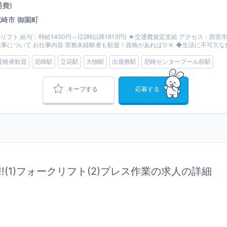
通費)
 尼崎市 御園町
ト 給与：時給1450円～(22時以降1813円) ★交通費規定支給 アクセス：西宮市
翌2:30 お仕事について お仕事内容 実務未経験者も歓迎！資格があればＯＫ ◆生活に不可欠な
資格者歓迎
尼崎駅
立花駅
大物駅
出屋敷駅
尼崎センタープール前駅
キープする
応募する
!(1)フォークリフト(2)プレス作業の求人の詳細