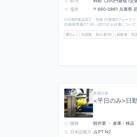
給与
時給 1,250円最低 (交
場所
〒660-0861 兵庫県
(1)日勤!!食品加工・包装 (2)夜勤!!フォーク
(2)夜勤専属/17:30～翌2:30 お仕事に
週払い
未経験・初心者OK
経験者・有
派遣社員
<平日のみ>日
職種
軽作業 ・ 倉庫・検品
日本語能力
JLPT N2