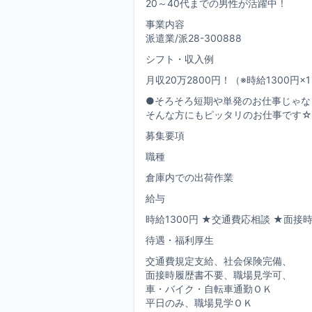
20～40代までの男性が活躍中！
事業内容
派遣業/派28-300888
シフト・収入例
月収20万2800円！（※時給1300円×
●そろそろ短期や単発のお仕事じゃな
そんな方にもピッタリのお仕事です☆
募集要項
職種
倉庫内での出荷作業
給与
時給1300円 ★交通費応相談 ★面接
待遇・福利厚生
交通費規定支給、社会保険完備、
面接時履歴書不要、職場見学可、
車・バイク・自転車通勤ＯＫ
平日のみ、職場見学ＯＫ