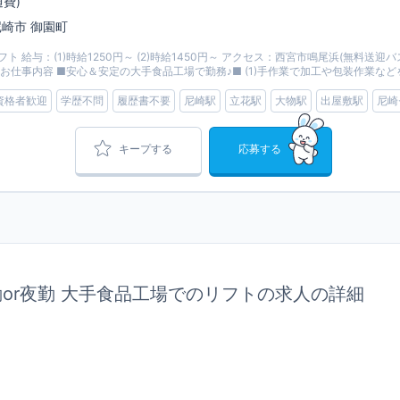
通費)
 尼崎市 御園町
リフト 給与：(1)時給1250円～ (2)時給1450円～ アクセス：西宮市鳴尾浜(無料送迎バスあ
ついて お仕事内容 ■安心＆安定の大手食品工場で勤務♪■ (1)手作業で加工や包装作業などを.
資格者歓迎
学歴不問
履歴書不要
尼崎駅
立花駅
大物駅
出屋敷駅
尼崎
キープする
応募する
勤or夜勤 大手食品工場でのリフトの求人の詳細