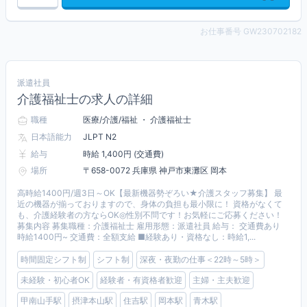
お仕事番号 GW230702182
派遣社員
介護福祉士の求人の詳細
職種
医療/介護/福祉 ・ 介護福祉士
日本語能力
JLPT N2
給与
時給 1,400円 (交通費)
場所
〒658-0072 兵庫県 神戸市東灘区 岡本
高時給1400円/週3日～OK【最新機器勢ぞろい★介護スタッフ募集】 最
近の機器が揃っておりますので、身体の負担も最小限に！ 資格がなくて
も、介護経験者の方ならOK◎性別不問です！お気軽にご応募ください！
募集内容 募集職種：介護福祉士 雇用形態：派遣社員 給与： 交通費あり
時給1400円~ 交通費：全額支給 ■経験あり・資格なし：時給1,...
時間固定シフト制
シフト制
深夜・夜勤の仕事＜22時～5時＞
未経験・初心者OK
経験者・有資格者歓迎
主婦・主夫歓迎
甲南山手駅
摂津本山駅
住吉駅
岡本駅
青木駅