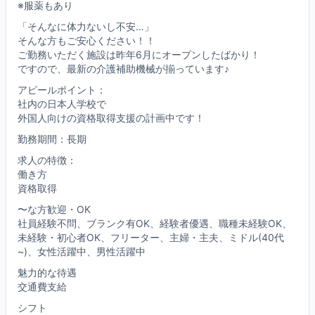
※服薬もあり
「そんなに体力ないし不安…」
そんな方もご安心ください！！
ご勤務いただく施設は昨年6月にオープンしたばかり！
ですので、最新の介護補助機械が揃っています♪
アピールポイント：
社内の日本人学校で
外国人向けの資格取得支援の計画中です！
勤務期間：長期
求人の特徴：
働き方
資格取得
〜な方歓迎・OK
社員経験不問、ブランク有OK、経験者優遇、職種未経験OK、
未経験・初心者OK、フリーター、主婦・主夫、ミドル(40代
~)、女性活躍中、男性活躍中
魅力的な待遇
交通費支給
シフト