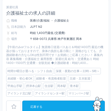
派遣社員
介護福祉士の求人の詳細
職種
医療/介護/福祉 ・ 介護福祉士
日本語能力
JLPT N2
給与
時給 1,400円最低 (交通費)
場所
〒658-0072 兵庫県 神戸市東灘区 岡本
【午前のみorフルタイム】無資格◎送迎バスあり＆時給1400円 最近の機
器が揃っておりますので、身体の負担も最小限に！ 資格がなくても、介
護経験者の方ならOK◎性別不問です！お気軽にご応募ください！ 募集内
容 募集職種：介護福祉士 雇用形態：派遣社員 給与： 交通費あり 時給
1400~1500円 交通費：全額支給 ◆介護経験者：時給1,400...
時間や曜日が選べる・シフト自由
深夜・夜勤の仕事＜22時～5時＞
未経験・初心者OK
経験者・有資格者歓迎
主婦・主夫歓迎
甲南山手駅
摂津本山駅
住吉駅
岡本駅
青木駅
アイランド北口駅
アイランドセンター駅
マリンパーク駅
応募する