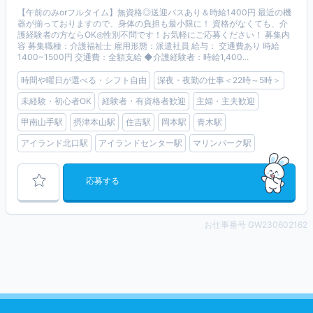
【午前のみorフルタイム】無資格◎送迎バスあり＆時給1400円 最近の機
器が揃っておりますので、身体の負担も最小限に！ 資格がなくても、介
護経験者の方ならOK◎性別不問です！お気軽にご応募ください！ 募集内
容 募集職種：介護福祉士 雇用形態：派遣社員 給与： 交通費あり 時給
1400~1500円 交通費：全額支給 ◆介護経験者：時給1,400...
時間や曜日が選べる・シフト自由
深夜・夜勤の仕事＜22時～5時＞
未経験・初心者OK
経験者・有資格者歓迎
主婦・主夫歓迎
甲南山手駅
摂津本山駅
住吉駅
岡本駅
青木駅
アイランド北口駅
アイランドセンター駅
マリンパーク駅
応募する
お仕事番号 GW230602162