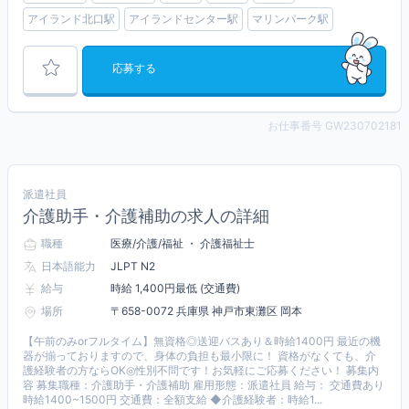
アイランド北口駅
アイランドセンター駅
マリンパーク駅
応募する
お仕事番号 GW230702181
派遣社員
介護助手・介護補助の求人の詳細
職種
医療/介護/福祉 ・ 介護福祉士
日本語能力
JLPT N2
給与
時給 1,400円最低 (交通費)
場所
〒658-0072 兵庫県 神戸市東灘区 岡本
【午前のみorフルタイム】無資格◎送迎バスあり＆時給1400円 最近の機
器が揃っておりますので、身体の負担も最小限に！ 資格がなくても、介
護経験者の方ならOK◎性別不問です！お気軽にご応募ください！ 募集内
容 募集職種：介護助手・介護補助 雇用形態：派遣社員 給与： 交通費あり
時給1400~1500円 交通費：全額支給 ◆介護経験者：時給1...