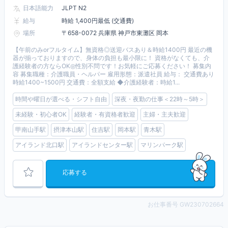
日本語能力
JLPT N2
給与
時給 1,400円最低 (交通費)
場所
〒658-0072 兵庫県 神戸市東灘区 岡本
【午前のみorフルタイム】無資格◎送迎バスあり＆時給1400円 最近の機
器が揃っておりますので、身体の負担も最小限に！ 資格がなくても、介
護経験者の方ならOK◎性別不問です！お気軽にご応募ください！ 募集内
容 募集職種：介護職員・ヘルパー 雇用形態：派遣社員 給与： 交通費あり
時給1400~1500円 交通費：全額支給 ◆介護経験者：時給1...
時間や曜日が選べる・シフト自由
深夜・夜勤の仕事＜22時～5時＞
未経験・初心者OK
経験者・有資格者歓迎
主婦・主夫歓迎
甲南山手駅
摂津本山駅
住吉駅
岡本駅
青木駅
アイランド北口駅
アイランドセンター駅
マリンパーク駅
応募する
お仕事番号 GW230702664