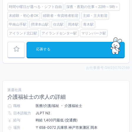
時間や曜日が選べる・シフト自由
深夜・夜勤の仕事＜22時～5時＞
未経験・初心者OK
経験者・有資格者歓迎
主婦・主夫歓迎
甲南山手駅
摂津本山駅
住吉駅
岡本駅
青木駅
アイランド北口駅
アイランドセンター駅
マリンパーク駅
応募する
お仕事番号 GW230702169
派遣社員
介護福祉士の求人の詳細
職種
医療/介護/福祉 ・ 介護福祉士
日本語能力
JLPT N2
給与
時給 1,400円最低 (交通費)
場所
〒658-0072 兵庫県 神戸市東灘区 岡本