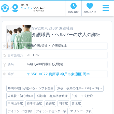
閲覧履歴
お気に入り
GW230702166: 派遣社員
介護職員・ヘルパーの求人の詳細
医療/介護/福祉 ・ 介護福祉士
職種
JLPT N2
日本語能力
時給 1,400円最低 (交通費)
給与
〒658-0072 兵庫県 神戸市東灘区 岡本
場所
時間や曜日が選べる・シフト自由
深夜・夜勤の仕事＜22時～5時＞
未経験・初心者OK
経験者・有資格者歓迎
主婦・主夫歓迎
甲南山手駅
摂津本山駅
住吉駅
岡本駅
青木駅
アイランド北口駅
アイランドセンター駅
マリンパーク駅