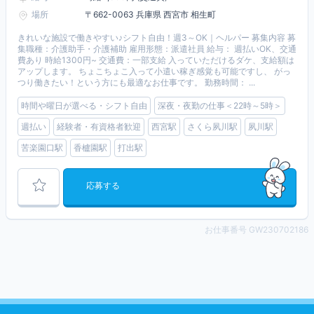
場所
〒662-0063 兵庫県 西宮市 相生町
きれいな施設で働きやすい♪シフト自由！週3～OK｜ヘルパー 募集内容 募
集職種：介護助手・介護補助 雇用形態：派遣社員 給与： 週払いOK、交通
費あり 時給1300円~ 交通費：一部支給 入っていただけるダケ、支給額は
アップします。 ちょこちょこ入って小遣い稼ぎ感覚も可能ですし、 がっ
つり働きたい！という方にも最適なお仕事です。 勤務時間： ...
時間や曜日が選べる・シフト自由
深夜・夜勤の仕事＜22時～5時＞
週払い
経験者・有資格者歓迎
西宮駅
さくら夙川駅
夙川駅
苦楽園口駅
香櫨園駅
打出駅
応募する
お仕事番号 GW230702186