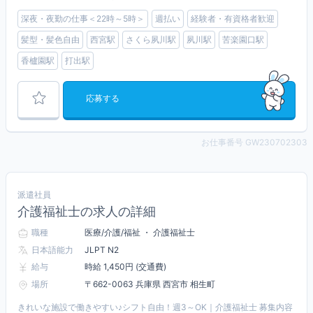
深夜・夜勤の仕事＜22時～5時＞
週払い
経験者・有資格者歓迎
髪型・髪色自由
西宮駅
さくら夙川駅
夙川駅
苦楽園口駅
香櫨園駅
打出駅
応募する
お仕事番号 GW230702303
派遣社員
介護福祉士の求人の詳細
職種
医療/介護/福祉 ・ 介護福祉士
日本語能力
JLPT N2
給与
時給 1,450円 (交通費)
場所
〒662-0063 兵庫県 西宮市 相生町
きれいな施設で働きやすい♪シフト自由！週3～OK｜介護福祉士 募集内容