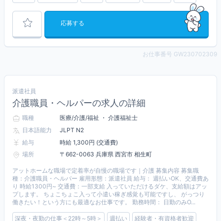
応募する
お仕事番号 GW230702309
派遣社員
介護職員・ヘルパーの求人の詳細
職種
医療/介護/福祉 ・ 介護福祉士
日本語能力
JLPT N2
給与
時給 1,300円 (交通費)
場所
〒662-0063 兵庫県 西宮市 相生町
アットホームな職場で定着率が自慢の職場です｜介護 募集内容 募集職
種：介護職員・ヘルパー 雇用形態：派遣社員 給与： 週払いOK、交通費あ
り 時給1300円~ 交通費：一部支給 入っていただけるダケ、支給額はアッ
プします。 ちょこちょこ入って小遣い稼ぎ感覚も可能ですし、 がっつり
働きたい！という方にも最適なお仕事です。 勤務時間： 日勤のみO...
深夜・夜勤の仕事＜22時～5時＞
週払い
経験者・有資格者歓迎