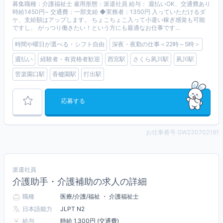
募集職種：介護福祉士 雇用形態：派遣社員 給与： 週払いOK、交通費あり
時給1450円~ 交通費：一部支給 ◆実務者：1350円 入っていただけるダ
ケ、支給額はアップします。 ちょこちょこ入って小遣い稼ぎ感覚も可能
ですし、 がっつり働きたい！という方にも最適なお仕事です...
時間や曜日が選べる・シフト自由
深夜・夜勤の仕事＜22時～5時＞
週払い
経験者・有資格者歓迎
西宮駅
さくら夙川駅
夙川駅
苦楽園口駅
香櫨園駅
打出駅
応募する
お仕事番号 GW230702191
派遣社員
介護助手・介護補助の求人の詳細
職種
医療/介護/福祉 ・ 介護福祉士
日本語能力
JLPT N2
給与
時給 1,300円 (交通費)