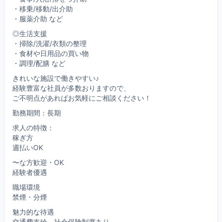
・移乗/移動/出介助
・服薬介助 など
◎生活支援
・掃除/洗濯/衣類の整理
・食材や日用品の買い物
・調理/配膳 など
きれいな施設で働きやすい♪
経験豊富な社員が多数おりますので、
ご不明点があればお気軽にご相談ください！
勤務期間：長期
求人の特徴：
稼ぎ方
週払いOK
〜な方歓迎・OK
経験者優遇
職場環境
禁煙・分煙
魅力的な待遇
交通費支給、社会保険制度あり