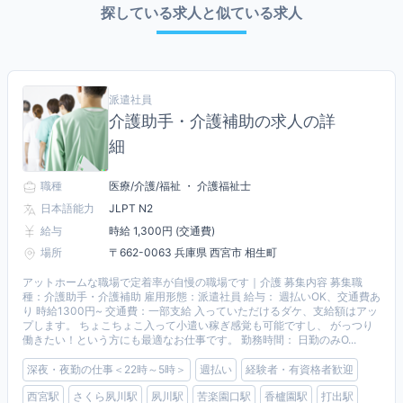
探している求人と似ている求人
派遣社員
介護助手・介護補助の求人の詳
細
職種
医療/介護/福祉 ・ 介護福祉士
日本語能力
JLPT N2
給与
時給 1,300円 (交通費)
場所
〒662-0063 兵庫県 西宮市 相生町
アットホームな職場で定着率が自慢の職場です｜介護 募集内容 募集職
種：介護助手・介護補助 雇用形態：派遣社員 給与： 週払いOK、交通費あ
り 時給1300円~ 交通費：一部支給 入っていただけるダケ、支給額はアッ
プします。 ちょこちょこ入って小遣い稼ぎ感覚も可能ですし、 がっつり
働きたい！という方にも最適なお仕事です。 勤務時間： 日勤のみO...
深夜・夜勤の仕事＜22時～5時＞
週払い
経験者・有資格者歓迎
西宮駅
さくら夙川駅
夙川駅
苦楽園口駅
香櫨園駅
打出駅