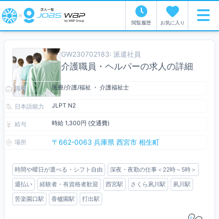
閲覧履歴
お気に入り
GW230702183: 派遣社員
介護職員・ヘルパーの求人の詳細
医療/介護/福祉 ・ 介護福祉士
職種
JLPT N2
日本語能力
時給 1,300円 (交通費)
給与
〒662-0063 兵庫県 西宮市 相生町
場所
時間や曜日が選べる・シフト自由
深夜・夜勤の仕事＜22時～5時＞
週払い
経験者・有資格者歓迎
西宮駅
さくら夙川駅
夙川駅
苦楽園口駅
香櫨園駅
打出駅