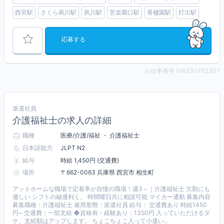
西宮駅
さくら夙川駅
夙川駅
苦楽園口駅
香櫨園駅
打出駅
応募する
お仕事番号 GW230702307
派遣社員
介護福祉士の求人の詳細
職種
医療/介護/福祉 ・ 介護福祉士
日本語能力
JLPT N2
給与
時給 1,450円 (交通費)
場所
〒662-0063 兵庫県 西宮市 相生町
アットホームな職場で定着率が自慢の職場！週3～｜介護福祉士 欠勤にも
優しい シフトの融通利く。 時間曜日共に相談可能 マイカー通勤 募集内容
募集職種：介護福祉士 雇用形態：派遣社員 給与： 交通費あり 時給1450
円~ 交通費：一部支給 ◆資格有・経験あり：1350円 入っていただけるダ
ケ、支給額はアップします。 ちょこちょこ入って小遣い...