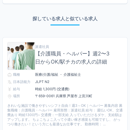
探している求人と似ている求人
派遣社員
【介護職員・ヘルパー】週2〜3
日からOK/駅チカの求人の詳細
職種
医療/介護/福祉 ・ 介護福祉士
日本語能力
JLPT N2
給与
時給 1,300円 (交通費)
場所
〒659-0061 兵庫県 芦屋市 上宮川町
きれいな施設で働きやすい♪シフト自由！週3～OK｜ヘルパー 募集内容 募
集職種：介護職員・ヘルパー 雇用形態：派遣社員 給与： 週払いOK、交通
費あり 時給1300円~ 交通費：一部支給 入っていただけるダケ、支給額は
アップします。 ちょこちょこ入って小遣い稼ぎ感覚も可能ですし、 がっ
つり働きたい！という方にも最適なお仕事です。 勤務時間： ...