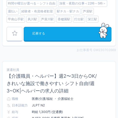
時間や曜日が選べる・シフト自由
深夜・夜勤の仕事＜22時～5時＞
週払い
経験者・有資格者歓迎
駅チカ・駅ナカ
芦屋駅
甲南山手駅
夙川駅
芦屋川駅
香櫨園駅
打出駅
深江駅
応募する
お仕事番号 GW230702669
派遣社員
【介護職員・ヘルパー】週2〜3日からOK/
きれいな施設で働きやすい シフト自由!週
3~OK|ヘルパーの求人の詳細
職種
医療/介護/福祉 ・ 介護福祉士
日本語能力
JLPT N2
給与
時給 1,300円 (交通費)