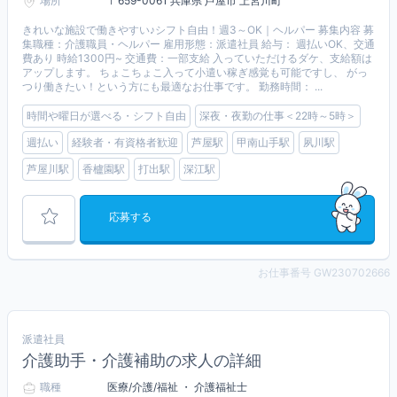
場所
〒659-0061 兵庫県 芦屋市 上宮川町
きれいな施設で働きやすい♪シフト自由！週3～OK｜ヘルパー 募集内容 募
集職種：介護職員・ヘルパー 雇用形態：派遣社員 給与： 週払いOK、交通
費あり 時給1300円~ 交通費：一部支給 入っていただけるダケ、支給額は
アップします。 ちょこちょこ入って小遣い稼ぎ感覚も可能ですし、 がっ
つり働きたい！という方にも最適なお仕事です。 勤務時間： ...
時間や曜日が選べる・シフト自由
深夜・夜勤の仕事＜22時～5時＞
週払い
経験者・有資格者歓迎
芦屋駅
甲南山手駅
夙川駅
芦屋川駅
香櫨園駅
打出駅
深江駅
応募する
お仕事番号 GW230702666
派遣社員
介護助手・介護補助の求人の詳細
職種
医療/介護/福祉 ・ 介護福祉士