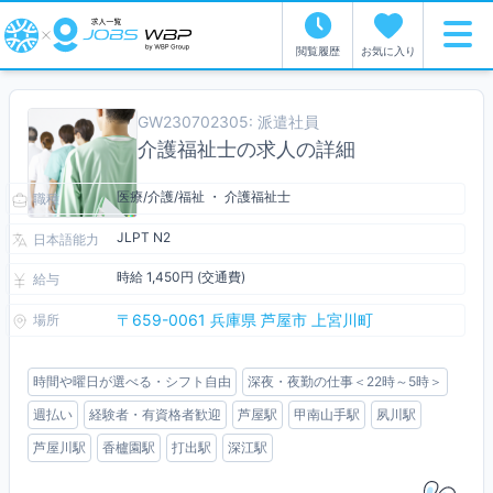
閲覧履歴
お気に入り
GW230702305: 派遣社員
介護福祉士の求人の詳細
医療/介護/福祉 ・ 介護福祉士
職種
JLPT N2
日本語能力
時給 1,450円 (交通費)
給与
〒659-0061 兵庫県 芦屋市 上宮川町
場所
時間や曜日が選べる・シフト自由
深夜・夜勤の仕事＜22時～5時＞
週払い
経験者・有資格者歓迎
芦屋駅
甲南山手駅
夙川駅
芦屋川駅
香櫨園駅
打出駅
深江駅