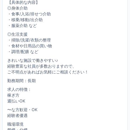
【具体的な内容】
◎身体介助
・食事/入浴/排せつ介助
・移乗/移動/出介助
・服薬介助 など
◎生活支援
・掃除/洗濯/衣類の整理
・食材や日用品の買い物
・調理/配膳 など
きれいな施設で働きやすい♪
経験豊富な社員が多数おりますので、
ご不明点があればお気軽にご相談ください！
勤務期間：長期
求人の特徴：
稼ぎ方
週払いOK
〜な方歓迎・OK
経験者優遇
職場環境
禁煙・分煙