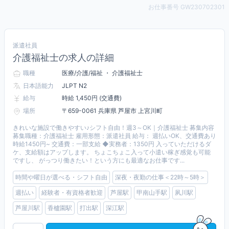
お仕事番号 GW230702301
派遣社員
介護福祉士の求人の詳細
職種
医療/介護/福祉 ・ 介護福祉士
日本語能力
JLPT N2
給与
時給 1,450円 (交通費)
場所
〒659-0061 兵庫県 芦屋市 上宮川町
きれいな施設で働きやすい♪シフト自由！週3～OK｜介護福祉士 募集内容
募集職種：介護福祉士 雇用形態：派遣社員 給与： 週払いOK、交通費あり
時給1450円~ 交通費：一部支給 ◆実務者：1350円 入っていただけるダ
ケ、支給額はアップします。 ちょこちょこ入って小遣い稼ぎ感覚も可能
ですし、 がっつり働きたい！という方にも最適なお仕事です...
時間や曜日が選べる・シフト自由
深夜・夜勤の仕事＜22時～5時＞
週払い
経験者・有資格者歓迎
芦屋駅
甲南山手駅
夙川駅
芦屋川駅
香櫨園駅
打出駅
深江駅