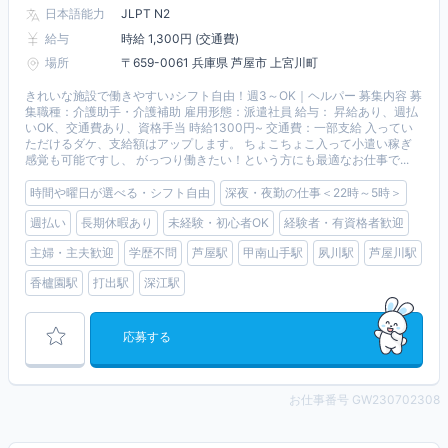
日本語能力
JLPT N2
給与
時給 1,300円 (交通費)
場所
〒659-0061 兵庫県 芦屋市 上宮川町
きれいな施設で働きやすい♪シフト自由！週3～OK｜ヘルパー 募集内容 募
集職種：介護助手・介護補助 雇用形態：派遣社員 給与： 昇給あり、週払
いOK、交通費あり、資格手当 時給1300円~ 交通費：一部支給 入ってい
ただけるダケ、支給額はアップします。 ちょこちょこ入って小遣い稼ぎ
感覚も可能ですし、 がっつり働きたい！という方にも最適なお仕事で...
時間や曜日が選べる・シフト自由
深夜・夜勤の仕事＜22時～5時＞
週払い
長期休暇あり
未経験・初心者OK
経験者・有資格者歓迎
主婦・主夫歓迎
学歴不問
芦屋駅
甲南山手駅
夙川駅
芦屋川駅
香櫨園駅
打出駅
深江駅
応募する
お仕事番号 GW230702308