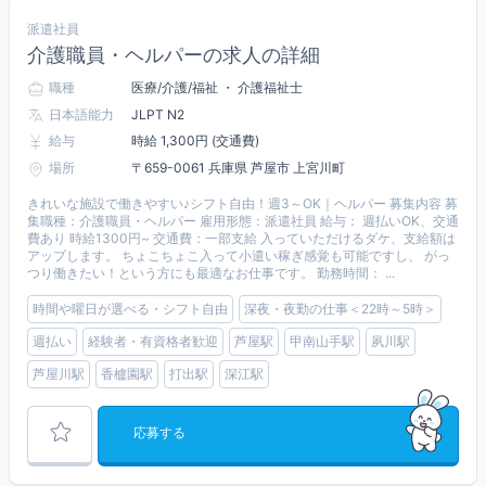
派遣社員
介護職員・ヘルパーの求人の詳細
職種
医療/介護/福祉 ・ 介護福祉士
日本語能力
JLPT N2
給与
時給 1,300円 (交通費)
場所
〒659-0061 兵庫県 芦屋市 上宮川町
きれいな施設で働きやすい♪シフト自由！週3～OK｜ヘルパー 募集内容 募
集職種：介護職員・ヘルパー 雇用形態：派遣社員 給与： 週払いOK、交通
費あり 時給1300円~ 交通費：一部支給 入っていただけるダケ、支給額は
アップします。 ちょこちょこ入って小遣い稼ぎ感覚も可能ですし、 がっ
つり働きたい！という方にも最適なお仕事です。 勤務時間： ...
時間や曜日が選べる・シフト自由
深夜・夜勤の仕事＜22時～5時＞
週払い
経験者・有資格者歓迎
芦屋駅
甲南山手駅
夙川駅
芦屋川駅
香櫨園駅
打出駅
深江駅
応募する