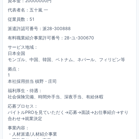
資本金：20000000円
代表者名：五十嵐 一
従業員数：51
派遣許認可番号：派28-300888
有料職業紹介事業許可番号：28-ユ-300670
サービス地域：
日本全国
モンゴル、中国、韓国、ベトナム、ネパール、フィリピン等
拠点：
1
本社採用担当 槙野・庄司
福利厚生・待遇：
社会保険完備、時間外手当、深夜手当、有給休暇
応募プロセス：
バイトルPROを見ていただく→応募→面談→お仕事紹介→すり
合わせ→就業決定
事業内容：
・人材派遣/人材紹介事業