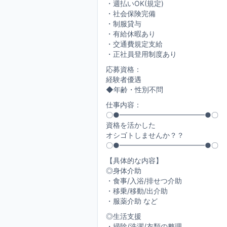
・週払いOK(規定)
・社会保険完備
・制服貸与
・有給休暇あり
・交通費規定支給
・正社員登用制度あり
応募資格：
経験者優遇
◆年齢・性別不問
仕事内容：
〇●━━━━━━━━━━━━●〇
資格を活かした
オシゴトしませんか？？
〇●━━━━━━━━━━━━●〇
【具体的な内容】
◎身体介助
・食事/入浴/排せつ介助
・移乗/移動/出介助
・服薬介助 など
◎生活支援
・掃除/洗濯/衣類の整理