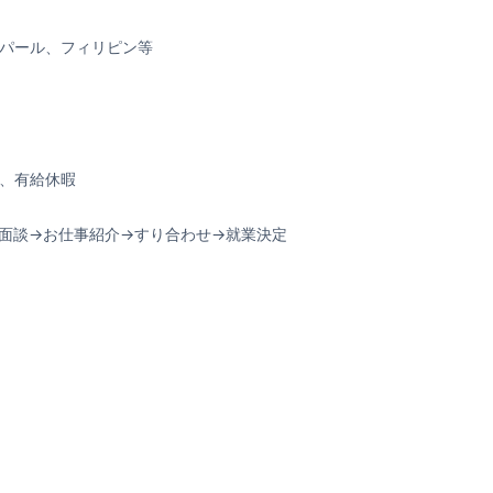
パール、フィリピン等
、有給休暇
→面談→お仕事紹介→すり合わせ→就業決定