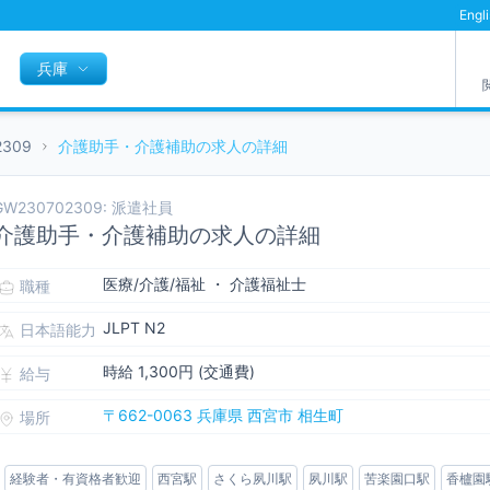
Engl
兵庫
2309
介護助手・介護補助の求人の詳細
GW230702309: 派遣社員
介護助手・介護補助の求人の詳細
医療/介護/福祉 ・ 介護福祉士
職種
JLPT N2
日本語能力
時給 1,300円 (交通費)
給与
〒662-0063 兵庫県 西宮市 相生町
場所
経験者・有資格者歓迎
西宮駅
さくら夙川駅
夙川駅
苦楽園口駅
香櫨園