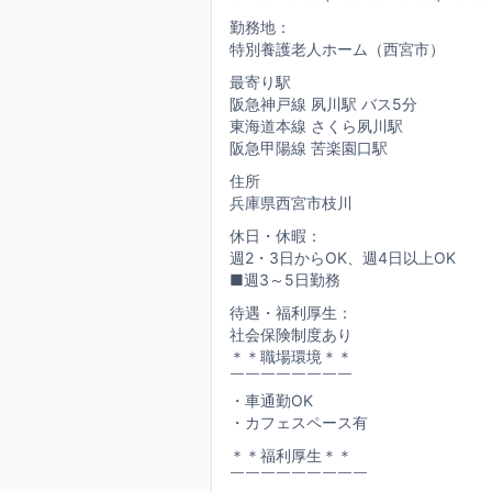
勤務地：
特別養護老人ホーム（西宮市）
最寄り駅
阪急神戸線 夙川駅 バス5分
東海道本線 さくら夙川駅
阪急甲陽線 苦楽園口駅
住所
兵庫県西宮市枝川
休日・休暇：
週2・3日からOK、週4日以上OK
■週3～5日勤務
待遇・福利厚生：
社会保険制度あり
＊＊職場環境＊＊
￣￣￣￣￣￣￣￣
・車通勤OK
・カフェスペース有
＊＊福利厚生＊＊
￣￣￣￣￣￣￣￣￣