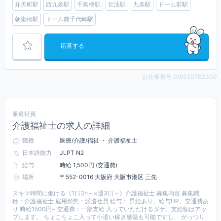
弁天町駅
西九条駅
千鳥橋駅
伝法駅
九条駅
ドーム前駅
朝潮橋駅
ドーム前千代崎駅
応募する
お仕事番号 GW230702300
派遣社員
介護福祉士の求人の詳細
職種
医療/介護/福祉 ・ 介護福祉士
日本語能力
JLPT N2
給与
時給 1,500円 (交通費)
場所
〒552-0016 大阪府 大阪市港区 三先
スキマ時間に働ける《1日3h～×週3日～》介護福祉士 募集内容 募集職
種：介護福祉士 雇用形態：派遣社員 給与： 昇給あり、給与UP、交通費あ
り 時給1500円~ 交通費：一部支給 入っていただけるダケ、支給額はアッ
プします。 ちょこちょこ入って小遣い稼ぎ感覚も可能ですし、 がっつり