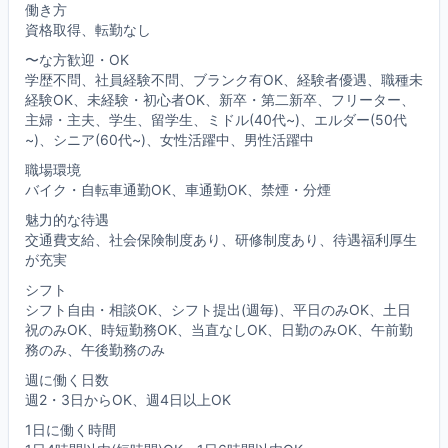
働き方
資格取得、転勤なし
〜な方歓迎・OK
学歴不問、社員経験不問、ブランク有OK、経験者優遇、職種未
経験OK、未経験・初心者OK、新卒・第二新卒、フリーター、
主婦・主夫、学生、留学生、ミドル(40代~)、エルダー(50代
~)、シニア(60代~)、女性活躍中、男性活躍中
職場環境
バイク・自転車通勤OK、車通勤OK、禁煙・分煙
魅力的な待遇
交通費支給、社会保険制度あり、研修制度あり、待遇福利厚生
が充実
シフト
シフト自由・相談OK、シフト提出(週毎)、平日のみOK、土日
祝のみOK、時短勤務OK、当直なしOK、日勤のみOK、午前勤
務のみ、午後勤務のみ
週に働く日数
週2・3日からOK、週4日以上OK
1日に働く時間