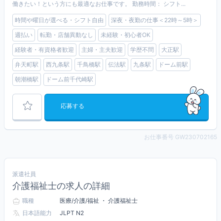
働きたい！という方にも最適なお仕事です。 勤務時間： シフト...
時間や曜日が選べる・シフト自由
深夜・夜勤の仕事＜22時～5時＞
週払い
転勤・店舗異動なし
未経験・初心者OK
経験者・有資格者歓迎
主婦・主夫歓迎
学歴不問
大正駅
弁天町駅
西九条駅
千鳥橋駅
伝法駅
九条駅
ドーム前駅
朝潮橋駅
ドーム前千代崎駅
応募する
お仕事番号 GW230702165
派遣社員
介護福祉士の求人の詳細
職種
医療/介護/福祉 ・ 介護福祉士
日本語能力
JLPT N2