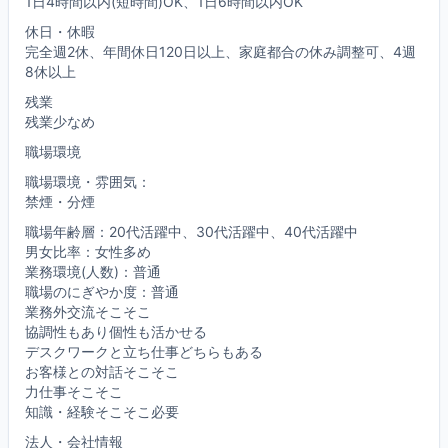
1日4時間以内(短時間)OK、1日6時間以内OK
休日・休暇
完全週2休、年間休日120日以上、家庭都合の休み調整可、4週
8休以上
残業
残業少なめ
職場環境
職場環境・雰囲気：
禁煙・分煙
職場年齢層：20代活躍中、30代活躍中、40代活躍中
男女比率：女性多め
業務環境(人数)：普通
職場のにぎやか度：普通
業務外交流そこそこ
協調性もあり個性も活かせる
デスクワークと立ち仕事どちらもある
お客様との対話そこそこ
力仕事そこそこ
知識・経験そこそこ必要
法人・会社情報