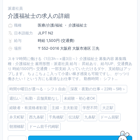
派遣社員
介護福祉士の求人の詳細
職種
医療/介護/福祉 ・ 介護福祉士
日本語能力
JLPT N2
給与
時給 1,500円 (交通費)
場所
〒552-0016 大阪府 大阪市港区 三先
スキマ時間に働ける《1日3h～×週3日～》介護福祉士 募集内容 募集職
種：介護福祉士 雇用形態：派遣社員 給与： 昇給あり、給与UP、交通費あ
り 時給1500円~ 交通費：一部支給 入っていただけるダケ、支給額はアッ
プします。 ちょこちょこ入って小遣い稼ぎ感覚も可能ですし、 がっつり
働きたい！という方にも最適なお仕事です。 勤務時間： シフト...
時間や曜日が選べる・シフト自由
深夜・夜勤の仕事＜22時～5時＞
週払い
転勤・店舗異動なし
未経験・初心者OK
経験者・有資格者歓迎
主婦・主夫歓迎
学歴不問
大正駅
弁天町駅
西九条駅
千鳥橋駅
伝法駅
九条駅
ドーム前駅
朝潮橋駅
ドーム前千代崎駅