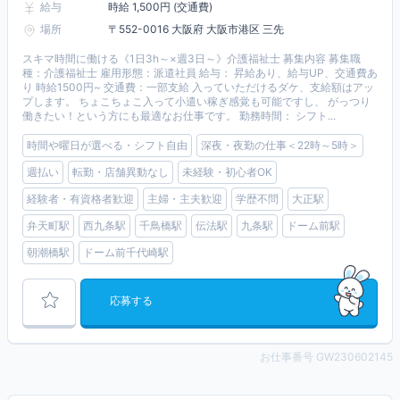
給与
時給 1,500円 (交通費)
場所
〒552-0016 大阪府 大阪市港区 三先
スキマ時間に働ける《1日3h～×週3日～》介護福祉士 募集内容 募集職
種：介護福祉士 雇用形態：派遣社員 給与： 昇給あり、給与UP、交通費あ
り 時給1500円~ 交通費：一部支給 入っていただけるダケ、支給額はアッ
プします。 ちょこちょこ入って小遣い稼ぎ感覚も可能ですし、 がっつり
働きたい！という方にも最適なお仕事です。 勤務時間： シフト...
時間や曜日が選べる・シフト自由
深夜・夜勤の仕事＜22時～5時＞
週払い
転勤・店舗異動なし
未経験・初心者OK
経験者・有資格者歓迎
主婦・主夫歓迎
学歴不問
大正駅
弁天町駅
西九条駅
千鳥橋駅
伝法駅
九条駅
ドーム前駅
朝潮橋駅
ドーム前千代崎駅
応募する
お仕事番号 GW230602145