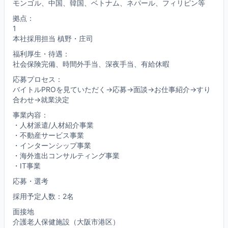
モンゴル、中国、韓国、ベトナム、ネパール、フィリピン等
拠点：
1
本社採用担当 槙野・庄司
福利厚生・待遇：
社会保険完備、時間外手当、深夜手当、有給休暇
応募プロセス：
バイトルPROを見ていただく→応募→面談→お仕事紹介→すり
合わせ→就業決定
事業内容：
・人材派遣/人材紹介事業
・不動産サービス事業
・インターンシップ事業
・海外進出コンサルティング事業
・IT事業
応募・選考
採用予定人数：2名
面接地
介護老人保健施設（大阪市港区）