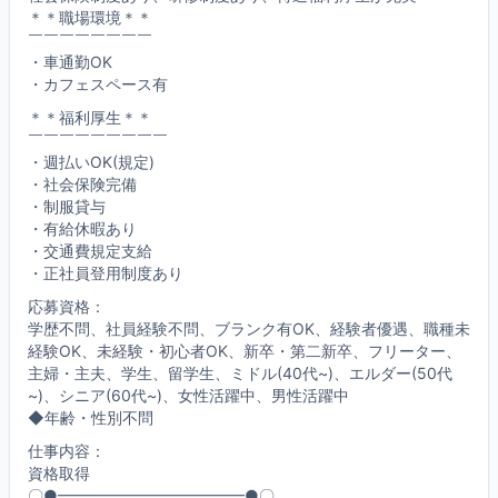
＊＊職場環境＊＊
￣￣￣￣￣￣￣￣
・車通勤OK
・カフェスペース有
＊＊福利厚生＊＊
￣￣￣￣￣￣￣￣￣
・週払いOK(規定)
・社会保険完備
・制服貸与
・有給休暇あり
・交通費規定支給
・正社員登用制度あり
応募資格：
学歴不問、社員経験不問、ブランク有OK、経験者優遇、職種未
経験OK、未経験・初心者OK、新卒・第二新卒、フリーター、
主婦・主夫、学生、留学生、ミドル(40代~)、エルダー(50代
~)、シニア(60代~)、女性活躍中、男性活躍中
◆年齢・性別不問
仕事内容：
資格取得
〇●━━━━━━━━━━━━●〇