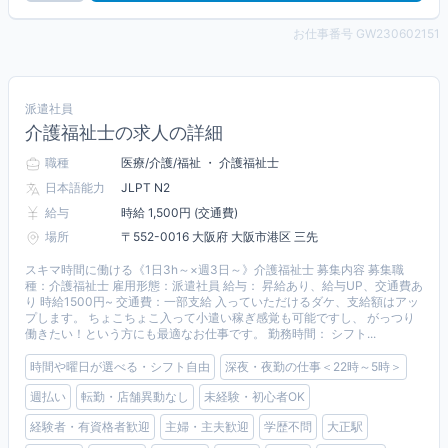
お仕事番号 GW230602151
派遣社員
介護福祉士の求人の詳細
職種
医療/介護/福祉 ・ 介護福祉士
日本語能力
JLPT N2
給与
時給 1,500円 (交通費)
場所
〒552-0016 大阪府 大阪市港区 三先
スキマ時間に働ける《1日3h～×週3日～》介護福祉士 募集内容 募集職
種：介護福祉士 雇用形態：派遣社員 給与： 昇給あり、給与UP、交通費あ
り 時給1500円~ 交通費：一部支給 入っていただけるダケ、支給額はアッ
プします。 ちょこちょこ入って小遣い稼ぎ感覚も可能ですし、 がっつり
働きたい！という方にも最適なお仕事です。 勤務時間： シフト...
時間や曜日が選べる・シフト自由
深夜・夜勤の仕事＜22時～5時＞
週払い
転勤・店舗異動なし
未経験・初心者OK
経験者・有資格者歓迎
主婦・主夫歓迎
学歴不問
大正駅