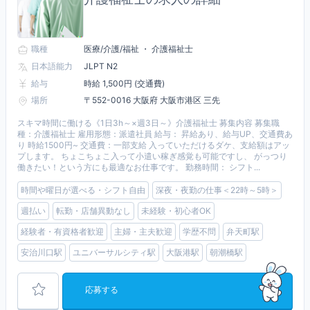
職種
医療/介護/福祉 ・ 介護福祉士
日本語能力
JLPT N2
給与
時給 1,500円 (交通費)
場所
〒552-0016 大阪府 大阪市港区 三先
スキマ時間に働ける《1日3h～×週3日～》介護福祉士 募集内容 募集職
種：介護福祉士 雇用形態：派遣社員 給与： 昇給あり、給与UP、交通費あ
り 時給1500円~ 交通費：一部支給 入っていただけるダケ、支給額はアッ
プします。 ちょこちょこ入って小遣い稼ぎ感覚も可能ですし、 がっつり
働きたい！という方にも最適なお仕事です。 勤務時間： シフト...
時間や曜日が選べる・シフト自由
深夜・夜勤の仕事＜22時～5時＞
週払い
転勤・店舗異動なし
未経験・初心者OK
経験者・有資格者歓迎
主婦・主夫歓迎
学歴不問
弁天町駅
安治川口駅
ユニバーサルシティ駅
大阪港駅
朝潮橋駅
応募する