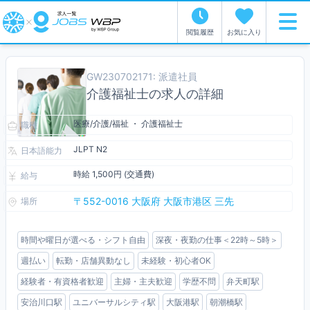
閲覧履歴
お気に入り
GW230702171: 派遣社員
介護福祉士の求人の詳細
医療/介護/福祉 ・ 介護福祉士
職種
JLPT N2
日本語能力
時給 1,500円 (交通費)
給与
〒552-0016 大阪府 大阪市港区 三先
場所
時間や曜日が選べる・シフト自由
深夜・夜勤の仕事＜22時～5時＞
週払い
転勤・店舗異動なし
未経験・初心者OK
経験者・有資格者歓迎
主婦・主夫歓迎
学歴不問
弁天町駅
安治川口駅
ユニバーサルシティ駅
大阪港駅
朝潮橋駅