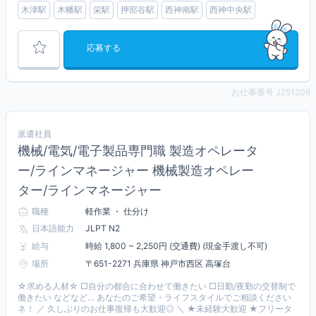
木津駅
木幡駅
栄駅
押部谷駅
西神南駅
西神中央駅
応募する
お仕事番号 J251206
派遣社員
機械/電気/電子製品専門職 製造オペレータ
ー/ラインマネージャー 機械製造オペレー
ター/ラインマネージャー
職種
軽作業 ・ 仕分け
日本語能力
JLPT N2
給与
時給 1,800 ~ 2,250円 (交通費) (現金手渡し不可)
場所
〒651-2271 兵庫県 神戸市西区 高塚台
☆求める人材☆ □自分の都合に合わせて働きたい □日勤/夜勤の交替制で
働きたい などなど… あなたのご希望・ライフスタイルでご相談ください
ネ！ ／ 久しぶりのお仕事復帰も大歓迎◎ ＼ ★未経験大歓迎 ★フリータ