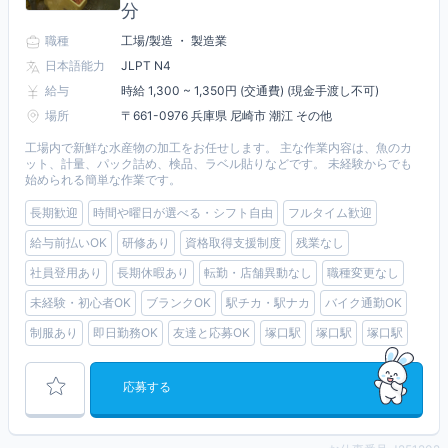
分
職種
工場/製造 ・ 製造業
日本語能力
JLPT N4
給与
時給 1,300 ~ 1,350円 (交通費) (現金手渡し不可)
場所
〒661-0976 兵庫県 尼崎市 潮江 その他
工場内で新鮮な水産物の加工をお任せします。 主な作業内容は、魚のカ
ット、計量、パック詰め、検品、ラベル貼りなどです。 未経験からでも
始められる簡単な作業です。
長期歓迎
時間や曜日が選べる・シフト自由
フルタイム歓迎
給与前払いOK
研修あり
資格取得支援制度
残業なし
社員登用あり
長期休暇あり
転勤・店舗異動なし
職種変更なし
未経験・初心者OK
ブランクOK
駅チカ・駅ナカ
バイク通勤OK
制服あり
即日勤務OK
友達と応募OK
塚口駅
塚口駅
塚口駅
応募する