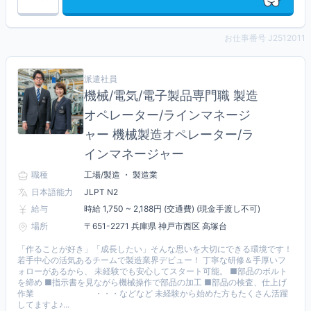
お仕事番号 J2512011
派遣社員
機械/電気/電子製品専門職 製造
オペレーター/ラインマネージ
ャー 機械製造オペレーター/ラ
インマネージャー
職種
工場/製造 ・ 製造業
日本語能力
JLPT N2
給与
時給 1,750 ~ 2,188円 (交通費) (現金手渡し不可)
場所
〒651-2271 兵庫県 神戸市西区 高塚台
「作ることが好き」「成長したい」そんな思いを大切にできる環境です！
若手中心の活気あるチームで製造業界デビュー！ 丁寧な研修＆手厚いフ
ォローがあるから、 未経験でも安心してスタート可能。 ■部品のボルト
を締め ■指示書を見ながら機械操作で部品の加工 ■部品の検査、仕上げ
作業 ・・・などなど 未経験から始めた方もたくさん活躍
してますよ♪...