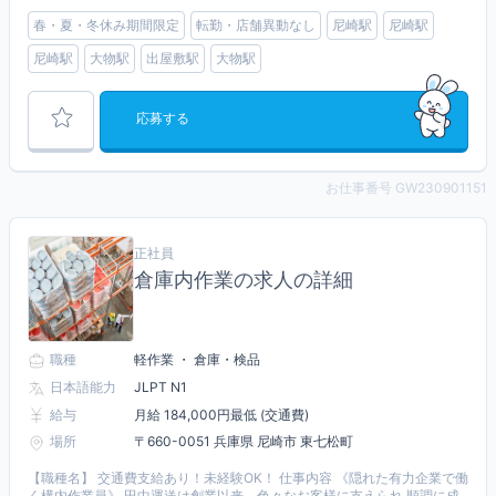
春・夏・冬休み期間限定
転勤・店舗異動なし
尼崎駅
尼崎駅
尼崎駅
大物駅
出屋敷駅
大物駅
応募する
お仕事番号 GW230901151
正社員
倉庫内作業の求人の詳細
職種
軽作業 ・ 倉庫・検品
日本語能力
JLPT N1
給与
月給 184,000円最低 (交通費)
場所
〒660-0051 兵庫県 尼崎市 東七松町
【職種名】 交通費支給あり！未経験OK！ 仕事内容 《隠れた有力企業で働
く構内作業員》 田中運送は創業以来、色々なお客様に支えられ 順調に成