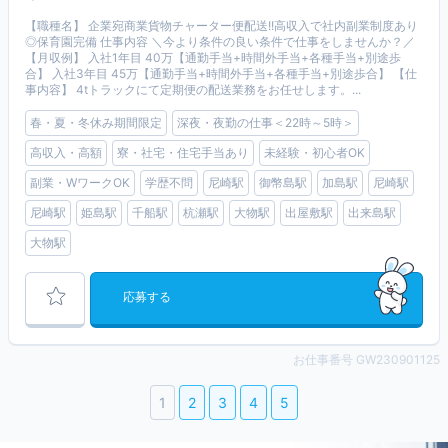
【職種名】 企業宛商業貨物チャーター便配送!!高収入で社内副業制度あり
◎保育園完備 仕事内容 ＼今より条件の良い条件で仕事をしませんか？／
【月収例】 入社1年目 40万【通勤手当+時間外手当+各種手当+別途歩
合】 入社3年目 45万【通勤手当+時間外手当+各種手当+別途歩合】 【仕
事内容】 4tトラックにて定期便の配送業務をお任せします。...
春・夏・冬休み期間限定
深夜・夜勤の仕事＜22時～5時＞
高収入・高額
寮・社宅・住宅手当あり
未経験・初心者OK
副業・WワークOK
学歴不問
尼崎駅
御幣島駅
加島駅
尼崎駅
尼崎駅
姫島駅
千船駅
杭瀬駅
大物駅
出屋敷駅
出来島駅
大物駅
応募する
お仕事番号 GW230901125
1
2
3
4
5