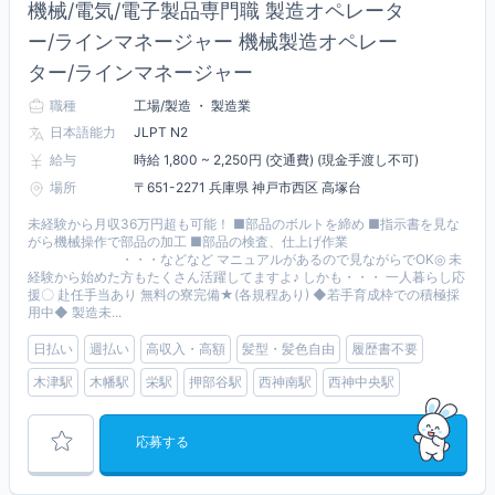
機械/電気/電子製品専門職 製造オペレータ
ー/ラインマネージャー 機械製造オペレー
ター/ラインマネージャー
職種
工場/製造 ・ 製造業
日本語能力
JLPT N2
給与
時給 1,800 ~ 2,250円 (交通費) (現金手渡し不可)
場所
〒651-2271 兵庫県 神戸市西区 高塚台
未経験から月収36万円超も可能！ ■部品のボルトを締め ■指示書を見な
がら機械操作で部品の加工 ■部品の検査、仕上げ作業
・・・などなど マニュアルがあるので見ながらでOK◎ 未
経験から始めた方もたくさん活躍してますよ♪ しかも・・・ 一人暮らし応
援〇 赴任手当あり 無料の寮完備★(各規程あり) ◆若手育成枠での積極採
用中◆ 製造未...
日払い
週払い
高収入・高額
髪型・髪色自由
履歴書不要
木津駅
木幡駅
栄駅
押部谷駅
西神南駅
西神中央駅
応募する