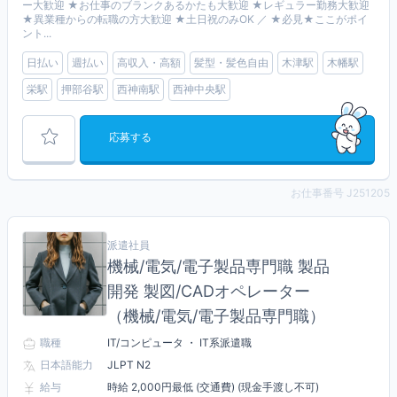
ー大歓迎 ★お仕事のブランクあるかたも大歓迎 ★レギュラー勤務大歓迎
★異業種からの転職の方大歓迎 ★土日祝のみOK ／ ★必見★ここがポイ
ント...
日払い
週払い
高収入・高額
髪型・髪色自由
木津駅
木幡駅
栄駅
押部谷駅
西神南駅
西神中央駅
応募する
お仕事番号 J251205
派遣社員
機械/電気/電子製品専門職 製品
開発 製図/CADオペレーター
（機械/電気/電子製品専門職）
職種
IT/コンピュータ ・ IT系派遣職
日本語能力
JLPT N2
給与
時給 2,000円最低 (交通費) (現金手渡し不可)