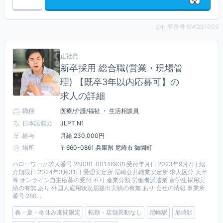
お仕事番号 GW231003
正社員
新卒採用 総合職(営業・現場管
理) 【既卒3年以内応募可】の
求人の詳細
職種
医療/介護/福祉 ・ 生活相談員
日本語能力
JLPT N1
給与
月給 230,000円
場所
〒660-0861 兵庫県 尼崎市 御園町
ハローワーク求人番号 28030-00146938 受付年月日 2023年9月7日 紹
介期限日 2024年3月31日 受理安定所 尼崎公共職業安定所 求人区分 大卒
等 オンライン自主応募の受付 不可 産業分類 労働者派遣業 留学生採用実
績の有無 あり 外国人雇用状況届提出実績の有無 あり 会社の情報 事業所
番号 280...
春・夏・冬休み期間限定
転勤・店舗異動なし
尼崎駅
尼崎駅