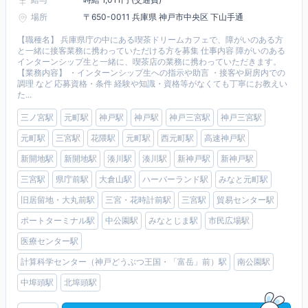
場所
〒650-0011 兵庫県 神戸市中央区 下山手通
【職種名】 兵庫県庁の中にある喫茶ドリームカフェで、障がいのある方
と一緒に接客業務に携わっていただける方を募集 仕事内容 障がいのある
インターンシップ生と一緒に、喫茶店の業務に携わっていただきます。
【業務内容】 ・インターンシップ生への指示や助言 ・接客や厨房内での
調理 など 応募資格・条件 経験や知識・資格等がなくても丁寧にお教えい
た...
三ノ宮駅
元町駅
神戸駅
神戸駅
神戸三宮駅
神戸三宮駅
元町駅
三宮駅
花隈駅
元町駅
西元町駅
高速神戸駅
新開地駅
新開地駅
湊川駅
湊川駅
新神戸駅
新神戸駅
三宮駅
県庁前駅
大倉山駅
ハーバーランド駅
みなと元町駅
旧居留地・大丸前駅
三宮・花時計前駅
三宮駅
貿易センター駅
ポートターミナル駅
中公園駅
みなとじま駅
市民広場駅
医療センター駅
計算科学センター（神戸どうぶつ王国・「富岳」前）駅
南公園駅
中埠頭駅
北埠頭駅