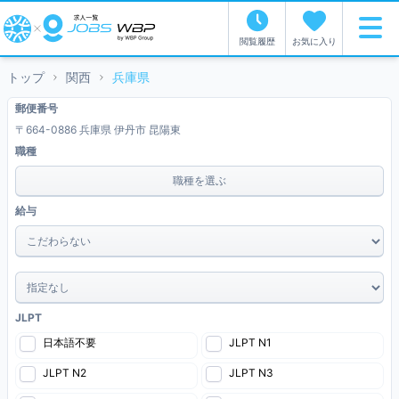
閲覧履歴
お気に入り
トップ
関西
兵庫県
郵便番号
〒664-0886 兵庫県 伊丹市 昆陽東
職種
職種を選ぶ
給与
~
JLPT
日本語不要
JLPT N1
JLPT N2
JLPT N3