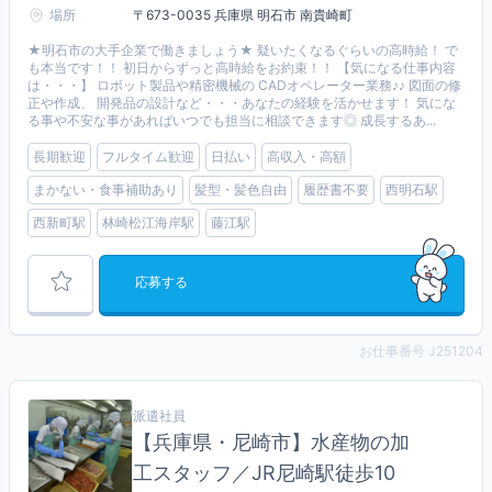
場所
〒673-0035 兵庫県 明石市 南貴崎町
★明石市の大手企業で働きましょう★ 疑いたくなるぐらいの高時給！ で
も本当です！！ 初日からずっと高時給をお約束！！ 【気になる仕事内容
は・・・】 ロボット製品や精密機械の CADオペレーター業務♪♪ 図面の修
正や作成、 開発品の設計など・・・あなたの経験を活かせます！ 気にな
る事や不安な事があればいつでも担当に相談できます◎ 成長するあ...
長期歓迎
フルタイム歓迎
日払い
高収入・高額
まかない・食事補助あり
髪型・髪色自由
履歴書不要
西明石駅
西新町駅
林崎松江海岸駅
藤江駅
応募する
お仕事番号 J251204
派遣社員
【兵庫県・尼崎市】水産物の加
工スタッフ／JR尼崎駅徒歩10