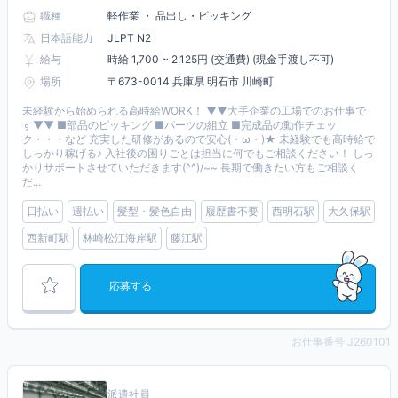
職種
軽作業 ・ 品出し・ピッキング
日本語能力
JLPT N2
給与
時給 1,700 ~ 2,125円 (交通費) (現金手渡し不可)
場所
〒673-0014 兵庫県 明石市 川崎町
未経験から始められる高時給WORK！ ▼▼大手企業の工場でのお仕事で
す▼▼ ■部品のピッキング ■パーツの組立 ■完成品の動作チェッ
ク・・・など 充実した研修があるので安心(・ω・)★ 未経験でも高時給で
しっかり稼げる♪ 入社後の困りごとは担当に何でもご相談ください！ しっ
かりサポートさせていただきます(^^)/~~ 長期で働きたい方もご相談く
だ...
日払い
週払い
髪型・髪色自由
履歴書不要
西明石駅
大久保駅
西新町駅
林崎松江海岸駅
藤江駅
応募する
お仕事番号 J260101
派遣社員