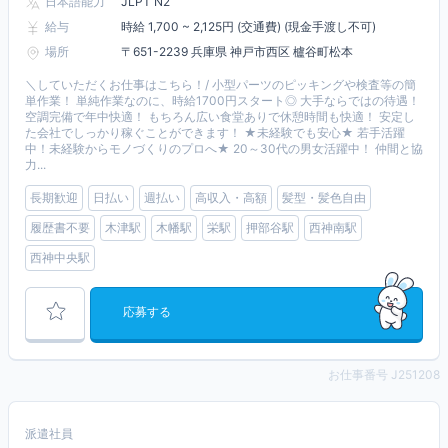
日本語能力
JLPT N2
給与
時給 1,700 ~ 2,125円 (交通費) (現金手渡し不可)
場所
〒651-2239 兵庫県 神戸市西区 櫨谷町松本
＼していただくお仕事はこちら！/ 小型パーツのピッキングや検査等の簡
単作業！ 単純作業なのに、時給1700円スタート◎ 大手ならではの待遇！
空調完備で年中快適！ もちろん広い食堂ありで休憩時間も快適！ 安定し
た会社でしっかり稼ぐことができます！ ★未経験でも安心★ 若手活躍
中！未経験からモノづくりのプロへ★ 20～30代の男女活躍中！ 仲間と協
力...
長期歓迎
日払い
週払い
高収入・高額
髪型・髪色自由
履歴書不要
木津駅
木幡駅
栄駅
押部谷駅
西神南駅
西神中央駅
応募する
お仕事番号 J251208
派遣社員