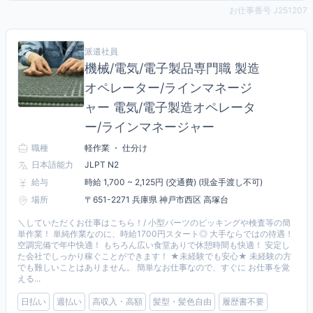
お仕事番号 J251207
派遣社員
機械/電気/電子製品専門職 製造
オペレーター/ラインマネージ
ャー 電気/電子製造オペレータ
ー/ラインマネージャー
職種
軽作業 ・ 仕分け
日本語能力
JLPT N2
給与
時給 1,700 ~ 2,125円 (交通費) (現金手渡し不可)
場所
〒651-2271 兵庫県 神戸市西区 高塚台
＼していただくお仕事はこちら！/ 小型パーツのピッキングや検査等の簡
単作業！ 単純作業なのに、時給1700円スタート◎ 大手ならではの待遇！
空調完備で年中快適！ もちろん広い食堂ありで休憩時間も快適！ 安定し
た会社でしっかり稼ぐことができます！ ★未経験でも安心★ 未経験の方
でも難しいことはありません。 簡単なお仕事なので、すぐに お仕事を覚
える...
日払い
週払い
高収入・高額
髪型・髪色自由
履歴書不要