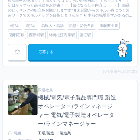
数活躍中の現場です！ 疑いたくなるぐらいの高時給！ でも本当です！！
初日からずっと高時給をお約束！！ 【気になる仕事内容は・・・】 部品
のピッキングや組立をお願いします!(^^)! 未経験からスキルが身につく製
造ワークでスキルアップを目指しませんか？★ 事前の職場見学があるの...
日払い
週払い
高収入・高額
髪型・髪色自由
履歴書不要
西明石駅
西新町駅
林崎松江海岸駅
藤江駅
応募する
お仕事番号 J251209
派遣社員
機械/電気/電子製品専門職 製造
オペレーター/ラインマネージ
ャー 電気/電子製造オペレータ
ー/ラインマネージャー
職種
工場/製造 ・ 製造業