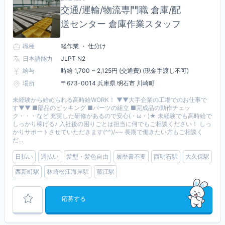
交通/運輸/物流専門職 倉庫/配
送センター 倉庫作業スタッフ
職種
軽作業 ・ 仕分け
日本語能力
JLPT N2
給与
時給 1,700 ~ 2,125円 (交通費) (現金手渡し不可)
場所
〒673-0014 兵庫県 明石市 川崎町
未経験から始められる高時給WORK！ ▼▼大手企業の工場でのお仕事で
す▼▼ ■部品のピッキング ■パーツの組立 ■完成品の動作チェッ
ク・・・など 充実した研修があるので安心(・ω・)★ 未経験でも高時給で
しっかり稼げる♪ 入社後の困りごとは担当に何でもご相談ください！ しっ
かりサポートさせていただきます(^^)/~~ 長期で働きたい方もご相談く
だ...
日払い
週払い
髪型・髪色自由
履歴書不要
西明石駅
大久保駅
西新町駅
林崎松江海岸駅
藤江駅
応募する