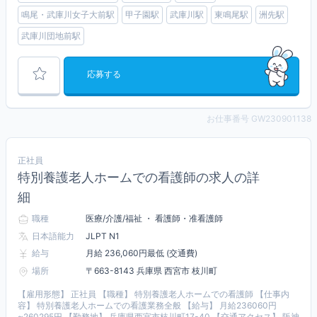
鳴尾・武庫川女子大前駅
甲子園駅
武庫川駅
東鳴尾駅
洲先駅
武庫川団地前駅
応募する
お仕事番号 GW230901138
正社員
特別養護老人ホームでの看護師の求人の詳
細
職種
医療/介護/福祉 ・ 看護師・准看護師
日本語能力
JLPT N1
給与
月給 236,060円最低 (交通費)
場所
〒663-8143 兵庫県 西宮市 枝川町
【雇用形態】 正社員 【職種】 特別養護老人ホームでの看護師 【仕事内
容】 特別養護老人ホームでの看護業務全般 【給与】 月給236060円
~260295円 【勤務地】 兵庫県西宮市枝川町17-40 【交通アクセス】 阪神