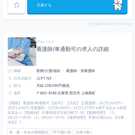
応募する
お仕事番号 GW230901130
アルバイト
看護師/車通勤可の求人の詳細
職種
医療/介護/福祉 ・ 看護師・准看護師
日本語能力
JLPT N3
給与
月給 228,060円最低
場所
〒663-8186 兵庫県 西宮市 上鳴尾町
【職種】 看護師/車通勤可 【給与】 【月給】 正看護師：24万5,630円～
26万5,040円 准看護師：22万8,060円～24万7,470円 ※諸手当込み ※前歴
加算あり 【勤務地】 兵庫県西宮市枝川町17-55 【勤務時間】 （1）
09:30〜18:00 （2）08:00〜16:30 【雇用形態】 常勤(日勤のみ) 【仕事
内容】 *...
春・夏・冬休み期間限定
甲子園口駅
武庫川駅