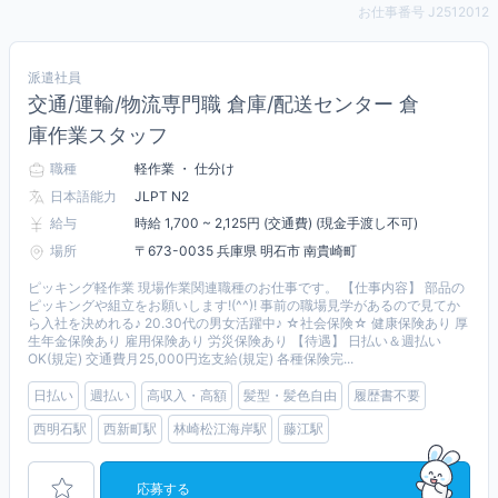
お仕事番号 J2512012
派遣社員
交通/運輸/物流専門職 倉庫/配送センター 倉
庫作業スタッフ
職種
軽作業 ・ 仕分け
日本語能力
JLPT N2
給与
時給 1,700 ~ 2,125円 (交通費) (現金手渡し不可)
場所
〒673-0035 兵庫県 明石市 南貴崎町
ピッキング軽作業 現場作業関連職種のお仕事です。 【仕事内容】 部品の
ピッキングや組立をお願いします!(^^)! 事前の職場見学があるので見てか
ら入社を決めれる♪ 20.30代の男女活躍中♪ ☆社会保険☆ 健康保険あり 厚
生年金保険あり 雇用保険あり 労災保険あり 【待遇】 日払い＆週払い
OK(規定) 交通費月25,000円迄支給(規定) 各種保険完...
日払い
週払い
高収入・高額
髪型・髪色自由
履歴書不要
西明石駅
西新町駅
林崎松江海岸駅
藤江駅
応募する