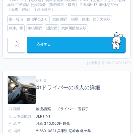
本線 甲子園駅 徒歩20分 【勤務時間・曜日】 (1)8:45~17:15(休憩60分)
【資格・経験】 【必須条件】...
寮・社宅・住宅手当あり
武庫川駅
鳴尾・武庫川女子大前駅
武庫川駅
東鳴尾駅
洲先駅
武庫川団地前駅
応募する
お仕事番号 GW230901135
正社員
4tドライバーの求人の詳細
職種
物流/配送 ・ ドライバー・運転手
日本語能力
JLPT N1
給与
月給 340,000円最低
場所
〒660-0821 兵庫県 尼崎市 梶ケ島