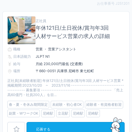
お仕事番号 J251201
正社員
年休121日/土日祝休/賞与年3回
人材サービス営業の求人の詳細
職種
営業 ・ 営業アシスタント
日本語能力
JLPT N1
給与
月給 230,000円最低 (交通費)
場所
〒660-0051 兵庫県 尼崎市 東七松町
正社員[未経験者歓迎] 年休121日/土日祝休/賞与年3回 人材サービス営業 *
掲載期間:2023/10/20 ~ 2023/11/16 ------------------------------
---------- 募集要項 ---------------------------------------- 「売上
高60億円・社員200人」を目...
春・夏・冬休み期間限定
未経験・初心者OK
経験者・有資格者歓迎
副業・WワークOK
尼崎駅
立花駅
尼崎駅
尼崎駅
応募する