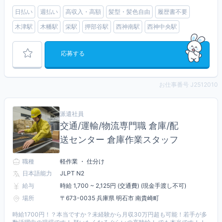
日払い
週払い
高収入・高額
髪型・髪色自由
履歴書不要
木津駅
木幡駅
栄駅
押部谷駅
西神南駅
西神中央駅
応募する
お仕事番号 J2512010
派遣社員
交通/運輸/物流専門職 倉庫/配
送センター 倉庫作業スタッフ
職種
軽作業 ・ 仕分け
日本語能力
JLPT N2
給与
時給 1,700 ~ 2,125円 (交通費) (現金手渡し不可)
場所
〒673-0035 兵庫県 明石市 南貴崎町
時給1700円！？本当ですか？未経験から月収30万円超も可能！若手が多