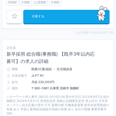
尼崎駅
大物駅
出屋敷駅
大物駅
応募する
お仕事番号 GW230901152
正社員
新卒採用 総合職(事務職) 【既卒3年以内応
募可】の求人の詳細
職種
医療/介護/福祉 ・ 生活相談員
日本語能力
JLPT N1
給与
月給 230,000円
場所
〒660-0861 兵庫県 尼崎市 御園町
ハローワーク求人番号 28030-00153138 受付年月日 2023年9月7日 紹介
期限日 2024年3月31日 受理安定所 尼崎公共職業安定所 求人区分 大卒等
オンライン自主応募の受付 不可 産業分類 労働者派遣業 留学生採用実績の
有無 あり 外国人雇用状況届提出実績の有無 あり 会社の情報 事業所番号
280...