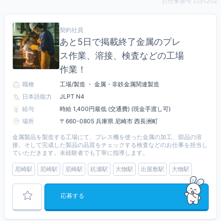
お仕事番号 J251202
契約社員
あと5日で掲載終了金属のプレ
ス作業、溶接、検査などの工場
作業！
職種
工場/製造 ・ 金属・非鉄金属関連製造
日本語能力
JLPT N4
給与
時給 1,400円最低 (交通費) (現金手渡し可)
場所
〒660-0805 兵庫県 尼崎市 西長洲町
金属製品を製造する工場にて、プレス機を使った金属の加工、部品の溶
接、そして完成した製品の品質をチェックする検査などのお仕事を担当し
ていただきます。未経験者でも丁寧に指導します。
尼崎駅
尼崎駅
尼崎駅
杭瀬駅
大物駅
出屋敷駅
大物駅
応募する