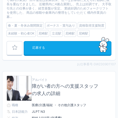
長を重ねてきました。 近畿県内に4拠点展開し、売上は好調です。 大手取
引先との仕事が多く、経営基盤が安定。 業績好調のためフォークリフト
を使用した、 商品の移動や倉庫内の整理をしていただく 構内作業員の
募...
春・夏・冬休み期間限定
ボーナス・賞与あり
資格取得支援制度
未経験・初心者OK
尼崎駅
立花駅
尼崎駅
尼崎駅
応募する
お仕事番号 GW230901107
アルバイト
障がい者の方への支援スタッフ
の求人の詳細
職種
医療/介護/福祉 ・ その他介護スタッフ
日本語能力
JLPT N3
給与
時給 1,011円 (交通費)